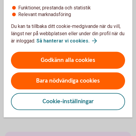
Funktioner, prestanda och statistik
Med Filadministration via internetbanken kan
Relevant marknadsföring
företaget direkt ladda upp och hämta filer. Företaget
behöver ha en programvara som kan generera filer
Du kan ta tillbaka ditt cookie-medgivande när du vill,
enligt respektive betaltjänsts formatkrav.
längst ner på webbplatsen eller under din profil när du
är inloggad.
Så hanterar vi
cookies.
Godkänn alla cookies
Direktintegration
Bara nödvändiga cookies
För företag som vill automatisera sina betal- och
rapporteringsprocesser genom en direkt SFTP-
integration mellan affärs- eller ekonomisystemet
Cookie-inställningar
och bankens server.