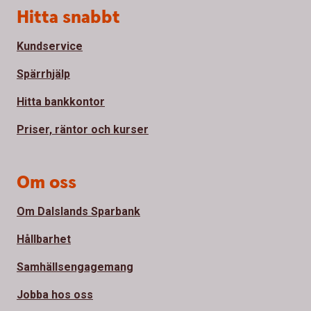
Sidfot
Hitta snabbt
Kundservice
Spärrhjälp
Hitta bankkontor
Priser, räntor och kurser
Om oss
Om Dalslands Sparbank
Hållbarhet
Samhällsengagemang
Jobba hos oss