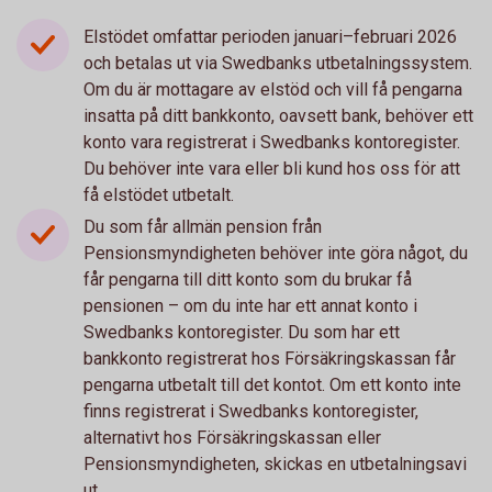
Elstödet omfattar perioden januari–februari 2026
och betalas ut via Swedbanks utbetalningssystem.
Om du är mottagare av elstöd och vill få pengarna
insatta på ditt bankkonto, oavsett bank, behöver ett
konto vara registrerat i Swedbanks kontoregister.
Du behöver inte vara eller bli kund hos oss för att
få elstödet utbetalt.
Du som får allmän pension från
Pensionsmyndigheten behöver inte göra något, du
får pengarna till ditt konto som du brukar få
pensionen – om du inte har ett annat konto i
Swedbanks kontoregister. Du som har ett
bankkonto registrerat hos Försäkringskassan får
pengarna utbetalt till det kontot. Om ett konto inte
finns registrerat i Swedbanks kontoregister,
alternativt hos Försäkringskassan eller
Pensionsmyndigheten, skickas en utbetalningsavi
ut.