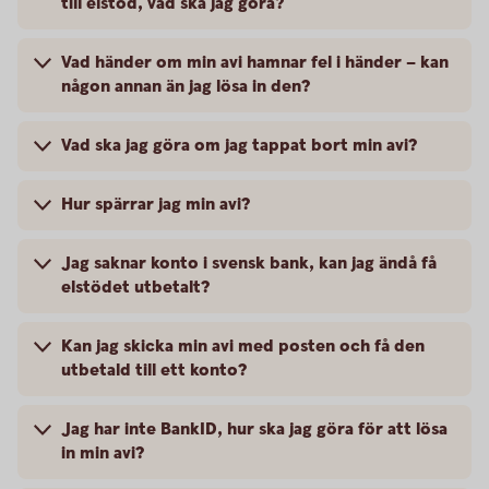
till elstöd, vad ska jag göra?
Vad händer om min avi hamnar fel i händer – kan
någon annan än jag lösa in den?
Vad ska jag göra om jag tappat bort min avi?
Hur spärrar jag min avi?
Jag saknar konto i svensk bank, kan jag ändå få
elstödet utbetalt?
Kan jag skicka min avi med posten och få den
utbetald till ett konto?
Jag har inte BankID, hur ska jag göra för att lösa
in min avi?