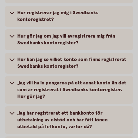
Hur registrerar jag mig i Swedbanks
kontoregistret?
Hur gör jag om jag vill avregistrera mig från
Swedbanks kontoregister?
Hur kan jag se vilket konto som finns registrerat
Swedbanks kontoregister?
Jag vill ha in pengarna på ett annat konto än det
som är registrerat i Swedbanks kontoregister.
Hur gör jag?
Jag har registrerat ett bankkonto för
utbetalning av elstöd och har fått lönen
utbetald på fel konto, varför då?