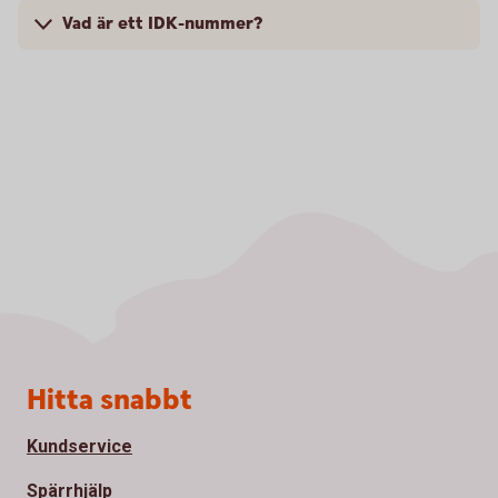
Vad är ett IDK-nummer?
Sidfot
Hitta snabbt
Kundservice
Spärrhjälp