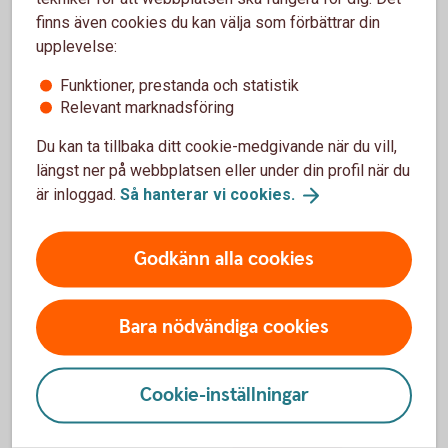
finns även cookies du kan välja som förbättrar din
Support
upplevelse:
Funktioner, prestanda och statistik
Relevant marknadsföring
Du kan ta tillbaka ditt cookie-medgivande när du vill,
För att se detta innehåll behöver du först
längst ner på webbplatsen eller under din profil när du
godkänna cookies för Funktioner, prestanda
är inloggad.
Så hanterar vi
cookies.
och statistik.
Inställningar för cookies
Godkänn alla cookies
Bara nödvändiga cookies
Cookie-inställningar