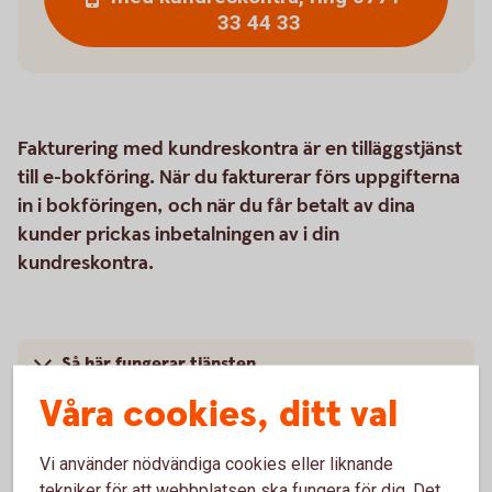
33 44 33
Fakturering med kundreskontra är en tilläggstjänst
till e-bokföring. När du fakturerar förs uppgifterna
in i bokföringen, och när du får betalt av dina
kunder prickas inbetalningen av i din
kundreskontra.
Så här fungerar tjänsten
Våra cookies, ditt val
Pris
Vi använder nödvändiga cookies eller liknande
Kontakta oss
tekniker för att webbplatsen ska fungera för dig. Det