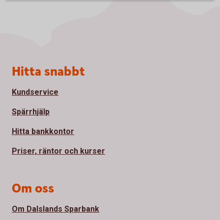
Sidfot
Hitta snabbt
Kundservice
Spärrhjälp
Hitta bankkontor
Priser, räntor och kurser
Om oss
Om Dalslands Sparbank