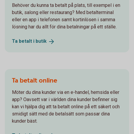
Behöver du kunna ta betalt på plats, till exempel i en
butik, salong eller restaurang? Med betalterminal
eller en app i telefonen samt kortinlösen i samma
lösning har du allt för dina betalningar på ett ställe.
Ta betalt i
butik
Ta betalt online
Möter du dina kunder via en e-handel, hemsida eller
app? Oavsett var i världen dina kunder befinner sig
kan vi hjälpa dig att ta betalt online på ett säkert och
smidigt sätt med de betalsätt som passar dina
kunder bäst.