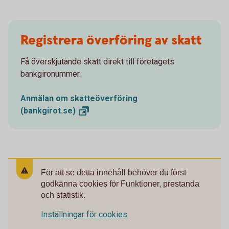
Registrera överföring av skatt
Få överskjutande skatt direkt till företagets
bankgironummer.
Anmälan om skatteöverföring
(bankgirot.se)
För att se detta innehåll behöver du först
godkänna cookies för Funktioner, prestanda
och statistik.
Inställningar för cookies