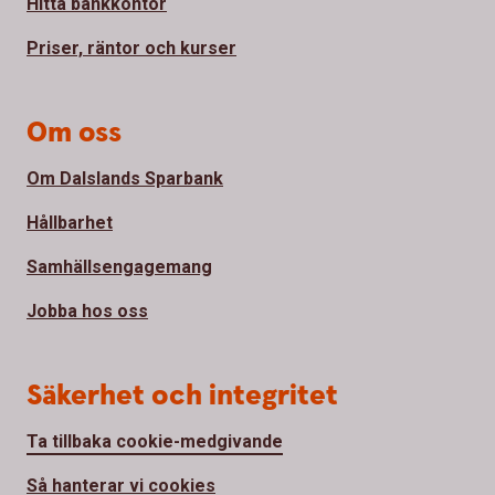
Hitta bankkontor
Priser, räntor och kurser
Om oss
Om Dalslands Sparbank
Hållbarhet
Samhällsengagemang
Jobba hos oss
Säkerhet och integritet
Ta tillbaka cookie-medgivande
Så hanterar vi cookies