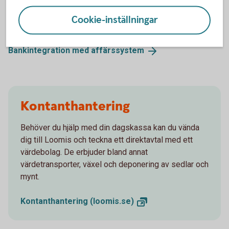
Cookie-inställningar
Fakturabelåning
ISO20022
Bankintegration med
affärssystem
Kontanthantering
Behöver du hjälp med din dagskassa kan du vända
dig till Loomis och teckna ett direktavtal med ett
värdebolag. De erbjuder bland annat
värdetransporter, växel och deponering av sedlar och
mynt.
Kontanthantering
(loomis.se)