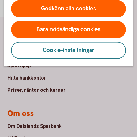
Godkänn alla cookies
Bara nödvändiga cookies
Sidfot
Hitta snabbt
Cookie-inställningar
Kundservice
Spärrhjälp
Hitta bankkontor
Priser, räntor och kurser
Om oss
Om Dalslands Sparbank