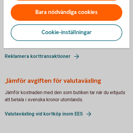
Bara nödvändiga cookies
Reklamera korttransaktioner
Cookie-inställningar
Har det blivit draget två gånger för ett köp eller har dina
beställda varor inte dykt upp? Gör en kortreklamation.
Reklamera korttransaktioner
Jämför avgiften för valutaväxling
Jämför kostnaden med den som butiken tar när du erbjuds
att betala i svenska kronor utomlands.
Valutaväxling vid kortköp inom EES