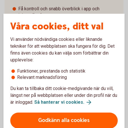
Få kontroll och snabb överblick i app och
internetbank
Tydlig översikt på faktura eller e-faktura.
Våra cookies, ditt val
Smidig betalning med mobil eller smartklocka.
Vi använder nödvändiga cookies eller liknande
Betalkort Företag
tekniker för att webbplatsen ska fungera för dig. Det
finns även cookies du kan välja som förbättrar din
upplevelse:
Funktioner, prestanda och statistik
Har du redan ett företagskort?
Relevant marknadsföring
Du kan ta tillbaka ditt cookie-medgivande när du vill,
Spärra ditt kort
längst ner på webbplatsen eller under din profil när du
är inloggad.
Så hanterar vi cookies.
Ring oss direkt och spärra ditt kort – vi har öppet varje dag,
dygnet runt.
Godkänn alla cookies
Ring +46 8 411 10 11 för att spärra ditt kort