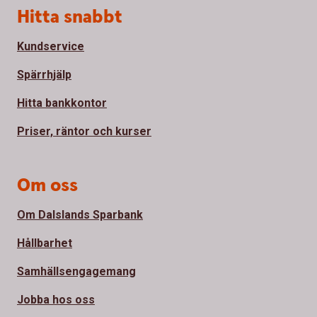
Sidfot
Hitta snabbt
Kundservice
Spärrhjälp
Hitta bankkontor
Priser, räntor och kurser
Om oss
Om Dalslands Sparbank
Hållbarhet
Samhällsengagemang
Jobba hos oss