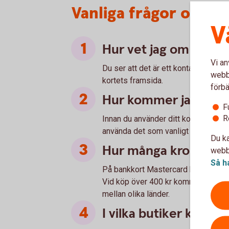
Vanliga frågor om ko
V
Hur vet jag om jag ka
Vi an
Du ser att det är ett kontaktlöst kor
webbp
kortets framsida.
förbä
Hur kommer jag igång
F
R
Innan du använder ditt kort med kon
använda det som vanligt en gång i e
Du ka
Hur många kronor är
webbp
Så h
På bankkort Mastercard har vi satt 
Vid köp över 400 kr kommer du ombe
mellan olika länder.
I vilka butiker kan jag