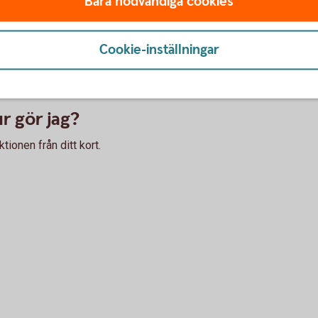
Bara nödvändiga cookies
t i butik behöver terminalen stödja kontaktlösa köp. Än
rallt. Leta efter symbolen för kontaktlösa betalningar
Cookie-inställningar
lippar av misstag om jag är nära en ter
n för att transaktionen ska gå igenom.
ur gör jag?
tionen från ditt kort.