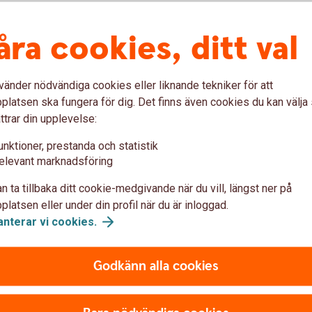
ntaktlösa betalningar
åra cookies, ditt val
n blippa med mitt kort?
vänder nödvändiga cookies eller liknande tekniker för att
t genom att det har en liten symbol likt bilden ovan på
latsen ska fungera för dig. Det finns även cookies du kan välj
ttrar din upplevelse:
 att blippa?
unktioner, prestanda och statistik
elevant marknadsföring
taktlös funktion för första gången behöver du
n kortterminal, det vill säga med chip och PIN-kod.
n ta tillbaka ditt cookie-medgivande när du vill, längst ner på
 ett småköp?
latsen eller under din profil när du är inloggad.
anterar vi
cookies.
400 kr som gräns för att kunna blippa utan PIN-kod.
s att slå in din PIN-kod. Denna gräns varierar
Godkänn alla cookies
 blippa?