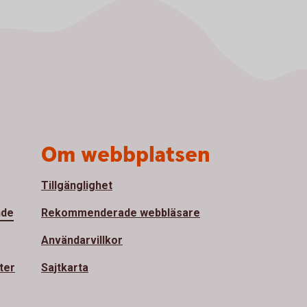
Om webbplatsen
Tillgänglighet
nde
Rekommenderade webbläsare
Användarvillkor
ter
Sajtkarta