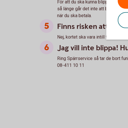
För att du ska kunna blippa ditt kor
så länge går det inte att blippa öve
när du ska betala.
Finns risken att jag b
Nej, kortet ska vara intill terminale
Jag vill inte blippa! H
Ring Spärrservice så tar de bort funk
08-411 10 11