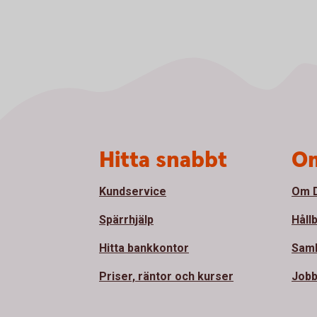
Sidfot
Hitta snabbt
Om
Kundservice
Om D
Spärrhjälp
Håll
Hitta bankkontor
Sam
Priser, räntor och kurser
Jobb