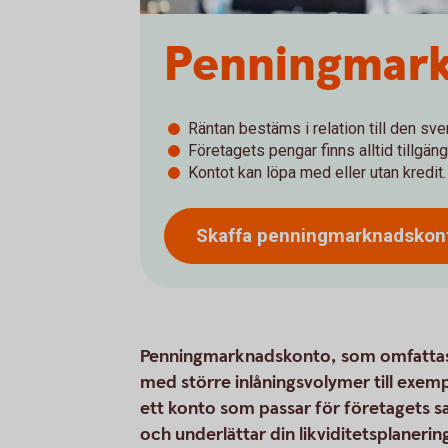
Penningmar
Räntan bestäms i relation till den s
Företagets pengar finns alltid tillgän
Kontot kan löpa med eller utan kredit.
Skaffa penningmarknadskon
Penningmarknadskonto, som omfattas av 
med större inlåningsvolymer till exemp
ett konto som passar för företagets sa
och underlättar din likviditetsplanerin