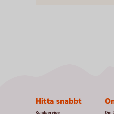
Sidfot
Hitta snabbt
Om
Kundservice
Om D