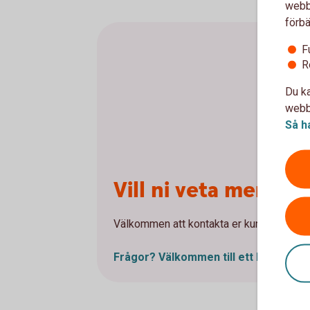
webbp
förbä
F
R
Du ka
webbp
Så h
Vill ni veta mer 
Välkommen att kontakta er kundansvarige 
Frågor? Välkommen till ett
kontor