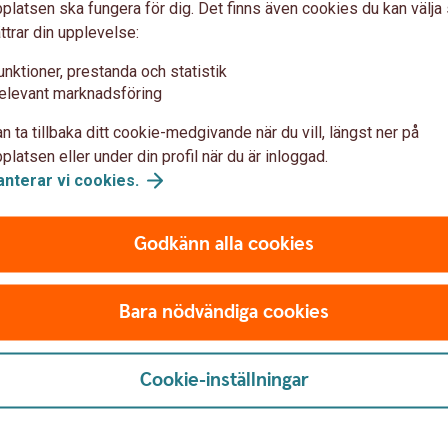
latsen ska fungera för dig. Det finns även cookies du kan välj
ttrar din upplevelse:
unktioner, prestanda och statistik
elevant marknadsföring
Frågor?
n ta tillbaka ditt cookie-medgivande när du vill, längst ner på
latsen eller under din profil när du är inloggad.
anterar vi
cookies.
Godkänn alla cookies
om penningmarknadskonto?
Bara nödvändiga cookies
eller ett bankkontor.
Cookie-inställningar