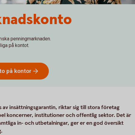
knadskonto
venska penningmarknaden.
gliga på kontot.
to på
kontor
insättningsgarantin, riktar sig till stora företag
el koncerner, institutioner och offentlig sektor. Det är
mtliga in- och utbetalningar, ger er en god översikt
g.