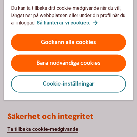
Du kan ta tillbaka ditt cookie-medgivande när du vill,
Hitta bankkontor
längst ner på webbplatsen eller under din profil när du
Priser, räntor och kurser
är inloggad.
Så hanterar vi
cookies.
Om oss
Godkänn alla cookies
Om Dalslands Sparbank
Bara nödvändiga cookies
Hållbarhet
Samhällsengagemang
Cookie-inställningar
Jobba hos oss
Säkerhet och integritet
Ta tillbaka cookie-medgivande