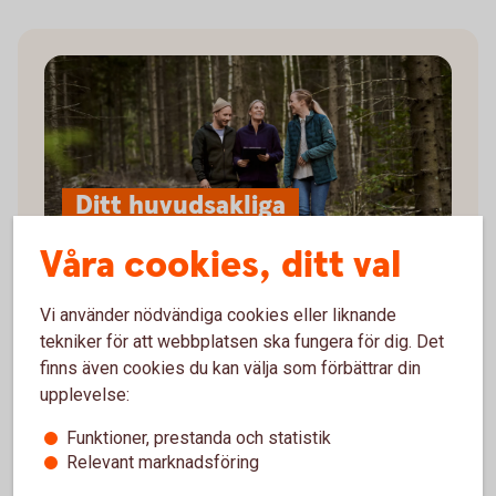
Ditt huvudsakliga
jobb och inkomst
Våra cookies, ditt val
Vi använder nödvändiga cookies eller liknande
Lever du på skog och lantbruk?
tekniker för att webbplatsen ska fungera för dig. Det
finns även cookies du kan välja som förbättrar din
Driver du ett professionellt lantbruk eller
upplevelse:
skogsbruk? Våra skogs- och lantbruksspecialister
Funktioner, prestanda och statistik
finns över hela landet och har både ekonomisk
Relevant marknadsföring
kompetens och egen erfarenhet som skogs-, gårds-
eller lantbrukare. De förstår dina mål och de