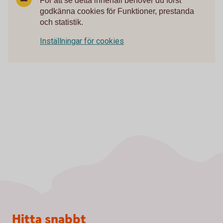
För att se detta innehåll behöver du först
godkänna cookies för Funktioner, prestanda
och statistik.
Inställningar för cookies
Sidfot
Hitta snabbt