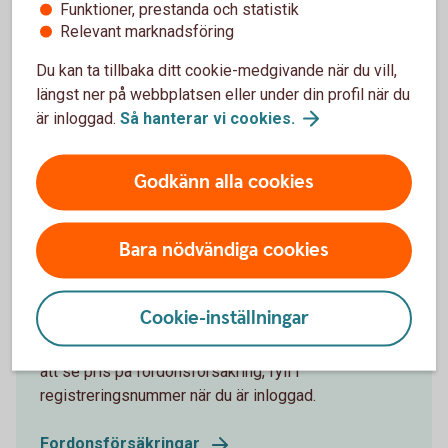
Funktioner, prestanda och statistik
Relevant marknadsföring
Du kan ta tillbaka ditt cookie-medgivande när du vill,
längst ner på webbplatsen eller under din profil när du
är inloggad.
Så hanterar vi
cookies.
Godkänn alla cookies
621914182
Bara nödvändiga cookies
Fordonsförsäkringar
I samarbete med Tre Kronor erbjuder vi
Cookie-inställningar
fordonsförsäkringar för företagets fordon. Det finns
flera olika fordonsförsäkringar att välja mellan. För
att se pris på fordonsförsäkring, fyll i
registreringsnummer när du är inloggad.
Fordonsförsäkringar