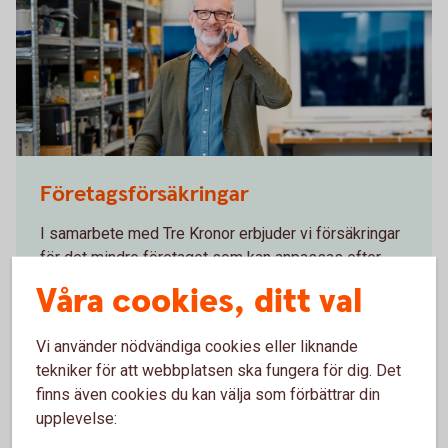
Man standing at a company talking in his mobile
Företagsförsäkringar
I samarbete med Tre Kronor erbjuder vi försäkringar
för det mindre företaget som kan anpassas efter
just din bransch och verksamhet. De skyddar bland
Våra cookies, ditt val
annat företagets inventarier och ger ersättning för
uteblivna intäkter vid skada.
Vi använder nödvändiga cookies eller liknande
tekniker för att webbplatsen ska fungera för dig. Det
Företagsförsäkringar
finns även cookies du kan välja som förbättrar din
upplevelse: