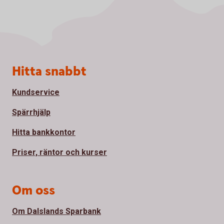
Sidfot
Hitta snabbt
Kundservice
Spärrhjälp
Hitta bankkontor
Priser, räntor och kurser
Om oss
Om Dalslands Sparbank