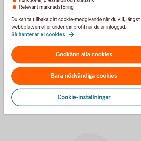
Ring 0771-33 44 33
Relevant marknadsföring
Du kan ta tillbaka ditt cookie-medgivande när du vill, längst
webbplatsen eller under din profil när du är inloggad.
Så hanterar vi
cookies.
Vill du veta mer om de nya
betalningsformaten?
Godkänn alla cookies
Du kan följa utvecklingen och få uppdaterad informat
Bara nödvändiga cookies
här
Cookie-inställningar