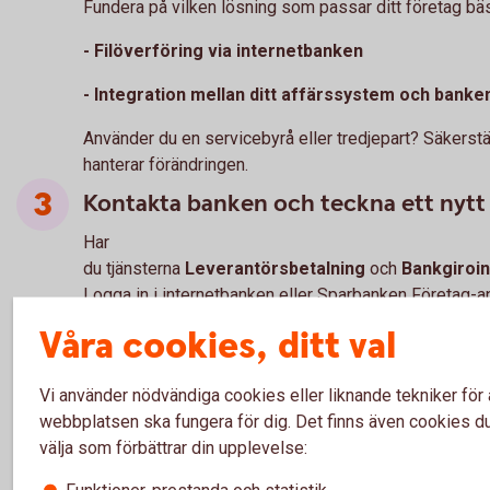
Fundera på vilken lösning som passar ditt företag bäs
- Filöverföring via internetbanken
- Integration mellan ditt affärssystem och banke
Använder du en servicebyrå eller tredjepart? Säkerstä
hanterar förändringen.
Kontakta banken och teckna ett nytt 
Har
du tjänsterna
Leverantörsbetalning
och
Bankgiroin
Logga in i internetbanken eller Sparbanken Företag-
hittar du ett meddelande om hur du kan ansluta dig till
Våra cookies, ditt val
formatet.
Har du andra bankgiroformat eller har du frågor?
Vi använder nödvändiga cookies eller liknande tekniker för 
Välkommen att kontakta ditt bankkontor eller ringa os
webbplatsen ska fungera för dig. Det finns även cookies d
välja som förbättrar din upplevelse:
Hitta
kontor
Funktioner, prestanda och statistik