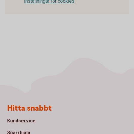
Inställningar för cookies
Sidfot
Hitta snabbt
Kundservice
Spärrhjälp