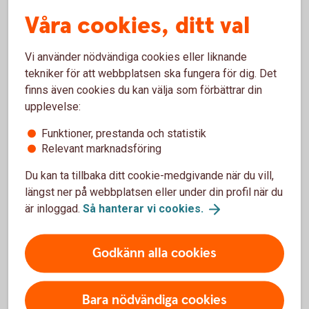
Våra cookies, ditt val
Vad händer om aktiebrev saknas?
Vi använder nödvändiga cookies eller liknande
Om ett aktiebrev har försvunnit kan bolaget ansöka hos
tekniker för att webbplatsen ska fungera för dig. Det
Bolagsverket om att det ska dödas. Det innebär att brevet
finns även cookies du kan välja som förbättrar din
förklaras ogiltigt och att ett nytt kan utfärdas. Processen
upplevelse:
kan ta tid och innebär en kostnad, vilket gör det extra viktigt
att ha kontroll över eventuella aktiebrev i bolaget.
Funktioner, prestanda och statistik
Relevant marknadsföring
Ordning i aktieboken underlättar
Du kan ta tillbaka ditt cookie-medgivande när du vill,
framtida affärer
längst ner på webbplatsen eller under din profil när du
är inloggad.
Så hanterar vi
cookies.
En uppdaterad och korrekt aktiebok gör det enklare att
hantera förändringar i bolaget. Den är viktig vid ägarbyten,
Godkänn alla cookies
investeringar och finansiering, och visar tydligt vem som
har rättigheter i företaget.
Bara nödvändiga cookies
Genom att regelbundet se över aktieboken kan du undvika