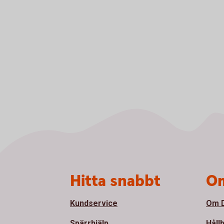
Sidfot
Hitta snabbt
Om
Kundservice
Om D
Spärrhjälp
Håll