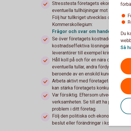
Stresstesta företagets ekonomi. Vad hä
förbä
eventuella tullhöjningar mot produkter 
F
Följ hur tullkriget utvecklas och få sva
R
Kommerskollegium:
Frågor och svar om handeln med 
Du ka
Se över företagets kostnader. Vilka bes
webbp
kostnadseffektiva lösningar? Vad finns
Så h
leverantörer till exempel kring betalnin
Håll koll på och för en nära dialog med
eventuella tullar, andra fördyringar och 
beroende av en enskild kund eller lever
Arbeta aktivt med företagets affärsutv
kan stärka företagets konkurrenskraft.
Var försiktig. Eftersom utvecklingen är 
verksamheten. Se till att ha planer för 
problem i ditt företag.
Följ den politiska och ekonomiska utve
beslut eller förändringar i konjunkturen.