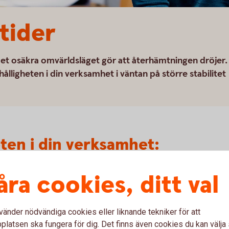
 tider
det osäkra omvärldsläget gör att återhämtningen dröjer.
hålligheten i din verksamhet i väntan på större stabilitet
eten i din verksamhet:
saflöde – när pengar kommer in och när de går ut.
åra cookies, ditt val
rt för dig om, och i så fall när, du riskerar att få
redan finns, för att klara sämre tider och
vänder nödvändiga cookies eller liknande tekniker för att
latsen ska fungera för dig. Det finns även cookies du kan välj