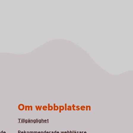
Om webbplatsen
Tillgänglighet
nde
Rekommenderade webbläsare