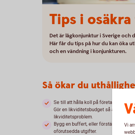
Tips i osäkra
Det är lågkonjunktur i Sverige och 
Här får du tips på hur du kan öka ut
och en vändning i konjunkturen.
Så ökar du uthålligh
Se till att hålla koll på företagets kas
V
Gör en likviditetsbudget så att du får kla
likviditetsproblem.
Bygg en buffert, eller förstärk den som 
Vi an
oförutsedda utgifter.
webbp