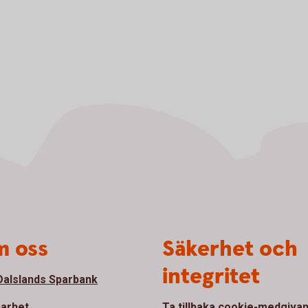
 oss
Säkerhet och
integritet
alslands Sparbank
barhet
Ta tillbaka cookie-medgiva