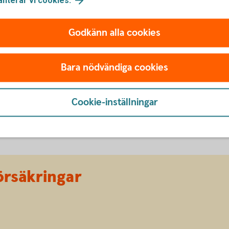
öräldraledigheter och andra förändringar
Godkänn alla cookies
 (0,25 % på försäkringskapitalet mot 0,55 % i
sionsförsäkring med ett försäkringskapital
Bara nödvändiga cookies
t försäkringsavgiften blir cirka 300 kronor
Cookie-inställningar
örsäkringar