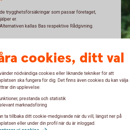
e trygghetsförsäkringar som passar företaget,
älper er.
. Alternativen kallas Bas respektive Rådgivning.
dgivning för företaget och de anställda. Ni får
åra cookies, ditt val
av pensionsplanen.
ken som hjälper till med både upplägget och
vänder nödvändiga cookies eller liknande tekniker för att
 till pensionsplanen. Vi gör det lätt för er
latsen ska fungera för dig. Det finns även cookies du kan välj
jälper till med administrationen, när det
Jenn
ttrar din upplevelse:
Pens
unktioner, prestanda och statistik
lv-alternativ
elevant marknadsföring
n ta tillbaka ditt cookie-medgivande när du vill, längst ner på
vning. Sedan sköter företaget
latsen eller under din profil när du är inloggad.
etbanken på egen hand. Det innebär att man
anterar vi
cookies.