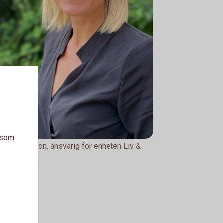
a som
y Pettersson, ansvarig för enheten Liv &
ion Online.