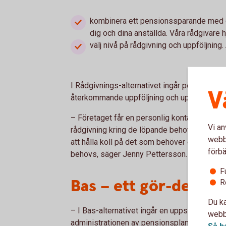
kombinera ett pensionssparande med d
dig och dina anställda. Våra rådgivare hj
välj nivå på rådgivning och uppföljning
I Rådgivnings-alternativet ingår personlig rå
V
återkommande uppföljning och uppdatering 
– Företaget får en personlig kontakt på ban
Vi an
rådgivning kring de löpande behoven kopplade
webbp
att hålla koll på det som behöver göras och h
förbä
behövs, säger Jenny Pettersson.
F
Bas – ett gör-det-sjä
R
Du ka
– I Bas-alternativet ingår en uppstartsrådgi
webbp
administrationen av pensionsplanen i intern
Så h