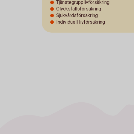
Tjänstegrupplivförsäkring
Olycksfallsförsäkring
Sjukvårdsförsäkring
Individuell livförsäkring