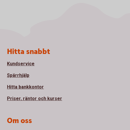
Sidfot
Hitta snabbt
Kundservice
Spärrhjälp
Hitta bankkontor
Priser, räntor och kurser
Om oss