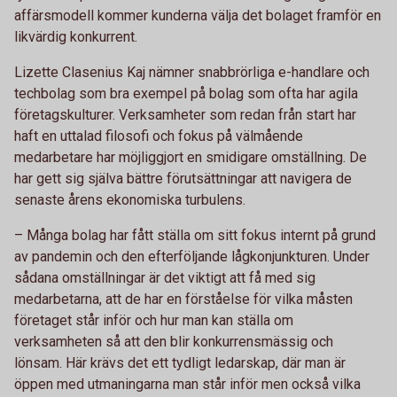
affärsmodell kommer kunderna välja det bolaget framför en
likvärdig konkurrent.
Lizette Clasenius Kaj nämner snabbrörliga e-handlare och
techbolag som bra exempel på bolag som ofta har agila
företagskulturer. Verksamheter som redan från start har
haft en uttalad filosofi och fokus på välmående
medarbetare har möjliggjort en smidigare omställning. De
har gett sig själva bättre förutsättningar att navigera de
senaste årens ekonomiska turbulens.
– Många bolag har fått ställa om sitt fokus internt på grund
av pandemin och den efterföljande lågkonjunkturen. Under
sådana omställningar är det viktigt att få med sig
medarbetarna, att de har en förståelse för vilka måsten
företaget står inför och hur man kan ställa om
verksamheten så att den blir konkurrensmässig och
lönsam. Här krävs det ett tydligt ledarskap, där man är
öppen med utmaningarna man står inför men också vilka