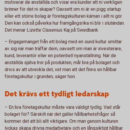
motiverar de anställda och visar era kunder att ni verkligen
brinner för det ni skapar? Oavsett om ni är en pigg startup
eller ett större bolag är företagskulturen kärnan i allt ni gör.
Den kan också påverka hur framgångsrika ni blir i slutändan.
Det menar Lizette Clasenius Kaj på Swedbank.
– Engagemanget från ett bolag med en sund kultur smittar
av sig när man träffar dem, oavsett om man är investerare,
kund, leverantör eller en potentiell nyanställning. När de
anställda själva tror på produkten, mår bra på bolaget och
drivs av att utveckla det, vet man att det finns en hållbar
företagskultur i grunden, säger hon.
Det krävs ett tydligt ledarskap
– En bra företagskultur måste vara väldigt tydlig. Vad står
bolaget för? Särskilt när det gäller hållbarhetsfrågor så
kommer det att bli allt viktigare. Om man genom kulturen
lyckas skapa drivna medarbetare och en långsiktigt hållbar