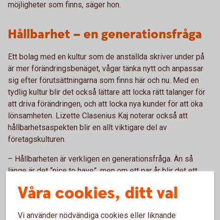
möjligheter som finns, säger hon.
Hållbarhet – en generationsfråga
Ett bolag med en kultur som de anställda skriver under på
är mer förändringsbenäget, vågar tänka nytt och anpassar
sig efter förutsättningarna som finns här och nu. Med en
tydlig kultur blir det också lättare att locka rätt talanger för
att driva förändringen, och att locka nya kunder för att öka
lönsamheten. Lizette Clasenius Kaj noterar också att
hållbarhetsaspekten blir en allt viktigare del av
företagskulturen.
– Hållbarheten är verkligen en generationsfråga. Än så
länge är det “nice to have”, men om ett par år blir det ett
måste att ha hållbarheten integrerad i hela verksamheten
Våra cookies, ditt val
för att kunna attrahera arbetskraft och erbjuda en gångbar
produkt till marknaden, säger hon.
Vi använder nödvändiga cookies eller liknande