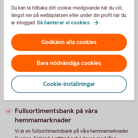
Vid utlandsaffärer uppkommer ofta valutaflöden i
Du kan ta tillbaka ditt cookie-medgivande när du vill,
annan valuta. Vi har flertal produkter och tjänster som
längst ner på webbplatsen eller under din profil när du
hjälper er hantera er valuta och valutarisk på ett
är inloggad.
Så hanterar vi
cookies.
effektivt vis.
Kontakta er kundansvarig eller bankkontor för att
Godkänn alla cookies
höra mer.
Valutasäkra er
affär
Bara nödvändiga cookies
Cookie-inställningar
Varför välja oss som partner?
Fullsortimentsbank på våra
hemmamarknader
Vi är en fullsortimentsbank på våra hemmamarknader