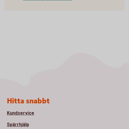
Sidfot
Hitta snabbt
Kundservice
Spärrhjälp