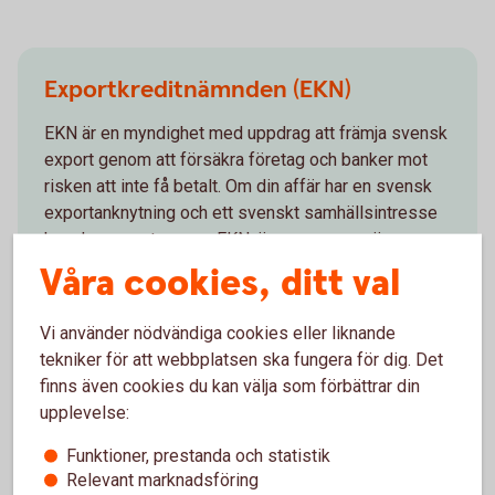
Exportkreditnämnden (EKN)
EKN är en myndighet med uppdrag att främja svensk
export genom att försäkra företag och banker mot
risken att inte få betalt. Om din affär har en svensk
exportanknytning och ett svenskt samhällsintresse
kan den garanteras av EKN, även om varan är
tillverkad i ett annat land.
Våra cookies, ditt val
EKN och
exportfinansiering
Vi använder nödvändiga cookies eller liknande
tekniker för att webbplatsen ska fungera för dig. Det
finns även cookies du kan välja som förbättrar din
upplevelse:
Funktioner, prestanda och statistik
Valutahantering
Relevant marknadsföring