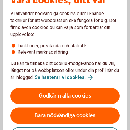
Våra cookies, ditt val
Så fungerar företagsappen (Swish
Handel)
Vi använder nödvändiga cookies eller liknande
tekniker för att webbplatsen ska fungera för dig. Det
finns även cookies du kan välja som förbättrar din
upplevelse:
Funktioner, prestanda och statistik
Varning för bedrägeri
Relevant marknadsföring
Du kan ta tillbaka ditt cookie-medgivande när du vill,
Swish.nu varnar för en ny typ av bedrägeri där
längst ner på webbplatsen eller under din profil när du
bedragare visar en falsk bekräftelsevy vid
är inloggad.
Så hanterar vi
cookies.
betalningar. Rekommendationen är att skaffa Swish
företagsapp där ni kan se inkomna betalningar i
realtid.
Godkänn alla cookies
Bara nödvändiga cookies