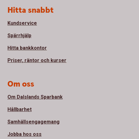
Sidfot
Hitta snabbt
Kundservice
Spärrhjälp
Hitta bankkontor
Priser, räntor och kurser
Om oss
Om Dalslands Sparbank
Hållbarhet
Samhällsengagemang
Jobba hos oss