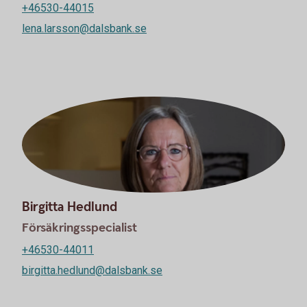
+46530-44015
lena.larsson@dalsbank.se
Birgitta Hedlund
Försäkringsspecialist
+46530-44011
birgitta.hedlund@dalsbank.se