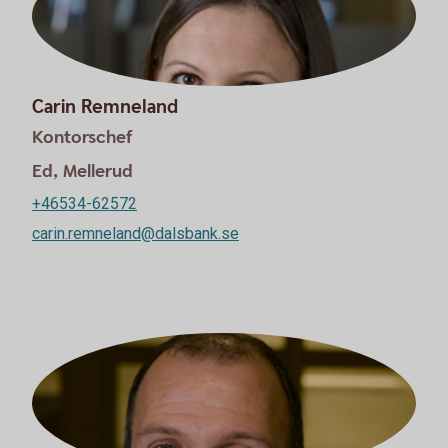
Carin Remneland
Kontorschef
Ed, Mellerud
+46534-62572
carin.remneland@dalsbank.se