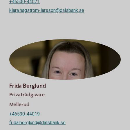
+46530-44021
klara.hagstrom-larsson@dalsbank.se
Frida Berglund
Privatrådgivare
Mellerud
+46530-44019
frida.berglund@dalsbank.se