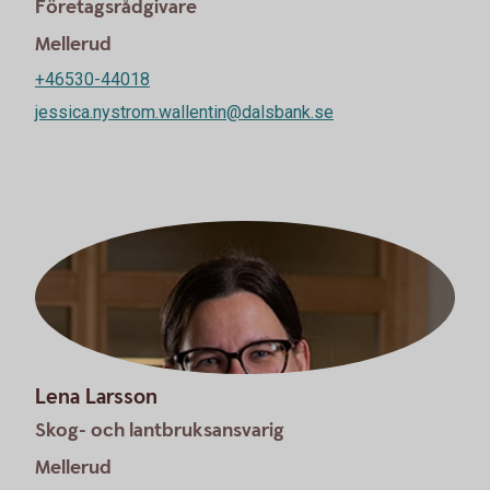
Företagsrådgivare
Mellerud
+46530-44018
jessica.nystrom.wallentin@dalsbank.se
Lena Larsson
Skog- och lantbruksansvarig
Mellerud