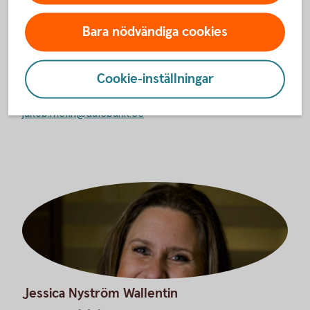
Jakob Melin
Bara nödvändiga cookies
Företagsrådgivare
Mellerud
Cookie-inställningar
+46530-44006
jakob.melin@dalsbank.se
Jessica Nyström Wallentin