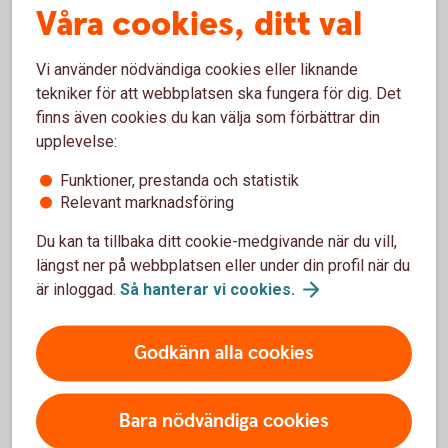
Våra cookies, ditt val
kopieras och användas för kortköp på nätet. Du kan
även ansluta kortet manuellt till valfri wallet.
Vi använder nödvändiga cookies eller liknande
Ovan gäller inte kreditkort. Dessa kan du ansluta
tekniker för att webbplatsen ska fungera för dig. Det
först när du fått det fysiska kortet.
finns även cookies du kan välja som förbättrar din
upplevelse:
Funktioner, prestanda och statistik
Relevant marknadsföring
Wallets endast för bankkort
Du kan ta tillbaka ditt cookie-medgivande när du vill,
längst ner på webbplatsen eller under din profil när du
är inloggad.
Så hanterar vi
cookies.
Mastercard Click to Pay
Anslut till Mastercard Click to Pay och slipp knappa
Godkänn alla cookies
in ditt kortnummer när du handlar online. Välj vilka
kort du vill ansluta, betala med det du vill.
Bara nödvändiga cookies
Gäller endast för våra bankkort Mastercard.