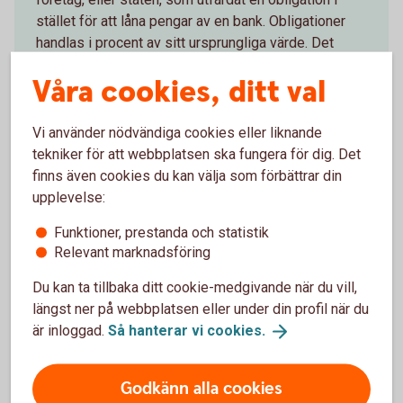
stället för att låna pengar av en bank. Obligationer
handlas i procent av sitt ursprungliga värde. Det
finns flera olika typer och du får avkastningen i form
Våra cookies, ditt val
av ränta.
Obligationer och
ränteplaceringar
Vi använder nödvändiga cookies eller liknande
tekniker för att webbplatsen ska fungera för dig. Det
finns även cookies du kan välja som förbättrar din
upplevelse:
Funktioner, prestanda och statistik
Mer information
Relevant marknadsföring
Du kan ta tillbaka ditt cookie-medgivande när du vill,
Fonder
längst ner på webbplatsen eller under din profil när du
Aktier
är inloggad.
Så hanterar vi
cookies.
Investera i värdepapper - mer
information
Våra
värdepapperstjänster
Godkänn alla cookies
Så handlar du
värdepapper