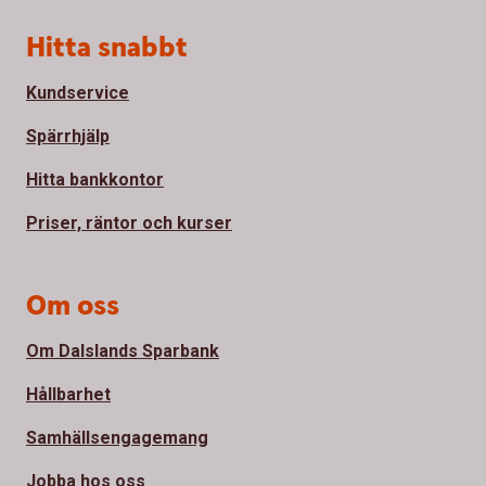
Sidfot
Hitta snabbt
Kundservice
Spärrhjälp
Hitta bankkontor
Priser, räntor och kurser
Om oss
Om Dalslands Sparbank
Hållbarhet
Samhällsengagemang
Jobba hos oss