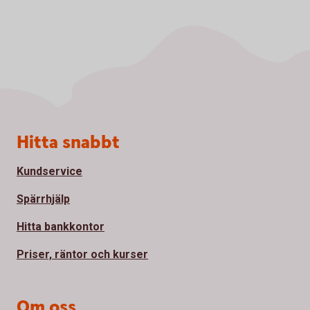
Sidfot
Hitta snabbt
Kundservice
Spärrhjälp
Hitta bankkontor
Priser, räntor och kurser
Om oss