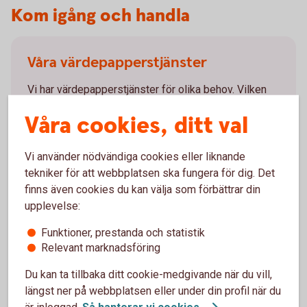
Kom igång och handla
Våra värdepapperstjänster
Vi har värdepapperstjänster för olika behov. Vilken
som passar dig beror på dig och ditt sparande. Läs
Våra cookies, ditt val
mer om våra värdepapperstjänster och kom igång.
Våra
värdepapperstjänster
Vi använder nödvändiga cookies eller liknande
tekniker för att webbplatsen ska fungera för dig. Det
finns även cookies du kan välja som förbättrar din
upplevelse:
Funktioner, prestanda och statistik
Så handlar du värdepapper
Relevant marknadsföring
Du kan köpa värdepapper på flera olika sätt. Handla
Du kan ta tillbaka ditt cookie-medgivande när du vill,
värdepapper enkelt i internetbanken eller vår app. Du
längst ner på webbplatsen eller under din profil när du
kan även ringa vårt kundcenter eller besöka ett