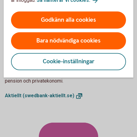
är inloggad.
Så hanterar vi
cookies.
kontor.
Godkänn alla cookies
Så handlar du
värdepapper
Bara nödvändiga cookies
Aktiellt
Cookie-inställningar
Dagliga bolagsanalyser, börskommentarer,
aktierekommendationer, förvaltarkommentarer och tips runt
pension och privatekonomi.
Aktiellt
(swedbank-aktiellt.se)