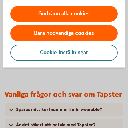
BankID och följa instruktionerna.
Godkänn alla cookies
6. Klart!
Du är nu redo att börja använda din wearable i butik.
Du betalar genom att blippa din wearable mot
Bara nödvändiga cookies
terminalen där symbolen för kontaktlösa betalningar
visas.
Cookie-inställningar
Vanliga frågor och svar om Tapster
Sparas mitt kortnummer i min wearable?
Är det säkert att betala med Tapster?