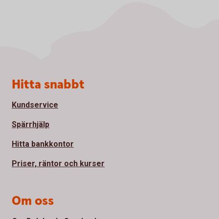
Sidfot
Hitta snabbt
Kundservice
Spärrhjälp
Hitta bankkontor
Priser, räntor och kurser
Om oss