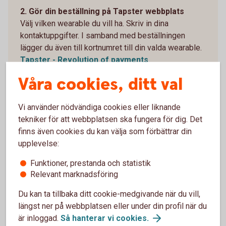
2. Gör din beställning på Tapster webbplats
Välj vilken wearable du vill ha. Skriv in dina
kontaktuppgifter. I samband med beställningen
lägger du även till kortnumret till din valda wearable.
Tapster - Revolution of payments
(gotapster.com)
Våra cookies, ditt val
3. När du har fått hem din wearable – Installera
appen Tapster
Vi använder nödvändiga cookies eller liknande
Ladda ned appen från Google Play eller AppStore.
tekniker för att webbplatsen ska fungera för dig. Det
Följ instruktionerna i appen Tapster: Contactless
finns även cookies du kan välja som förbättrar din
wearables.
upplevelse:
4. Koppla ihop Tapster-appen med din wearable
Funktioner, prestanda och statistik
Följ instruktionerna i Tapster-appen: Contactless
Relevant marknadsföring
wearables.
Du kan ta tillbaka ditt cookie-medgivande när du vill,
5. Identifiera dig i Tapster-appen
längst ner på webbplatsen eller under din profil när du
Slutför anslutningen genom att signera med Mobilt
är inloggad.
Så hanterar vi
cookies.