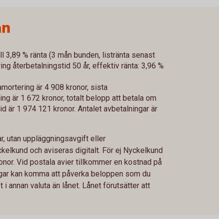
ån
ll 3,89 % ränta (3 mån bunden, listränta senast
g återbetalningstid 50 år, effektiv ränta: 3,96 %
mortering är 4 908 kronor, sista
g är 1 672 kronor, totalt belopp att betala om
id är 1 974 121 kronor. Antalet avbetalningar är
, utan uppläggningsavgift eller
ckelkund och aviseras digitalt. För ej Nyckelkund
nor. Vid postala avier tillkommer en kostnad på
ringar kan komma att påverka beloppen som du
i annan valuta än lånet. Lånet förutsätter att