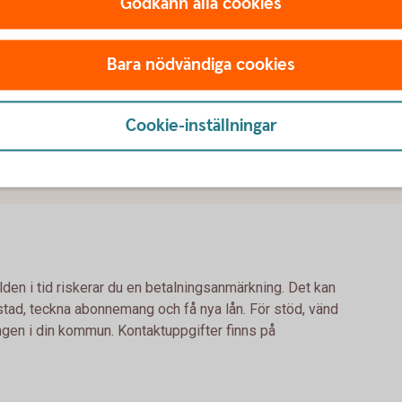
Godkänn alla cookies
nder tiden mellan köp av en ny bostad och
n om max sex månader. Återbetalas i sin helhet
Bara nödvändiga cookies
ig bostad. Erbjudandet gäller efter sedvanlig
exempelränta på 4,00 % (rörlig 2025-10-03) som
Cookie-inställningar
ingsavgift 0 kronor, uppläggningsavgift 0 kronor,
t belopp att betala under lånets löptid: 1 020 000
lden i tid riskerar du en betalningsanmärkning. Det kan
bostad, teckna abonnemang och få nya lån. För stöd, vänd
ingen i din kommun. Kontaktuppgifter finns på