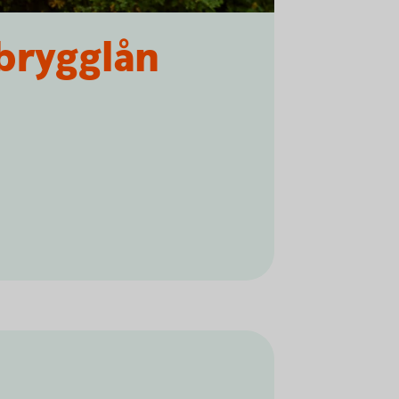
brygglån