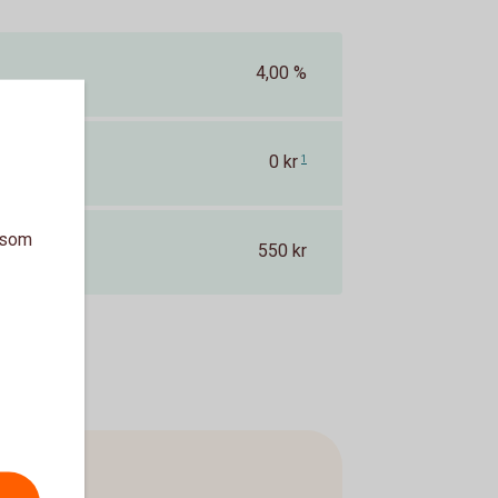
4,00 %
0 kr
1
a som
550 kr