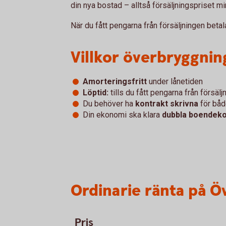
din nya bostad – alltså försäljningspriset m
När du fått pengarna från försäljningen betala
Villkor överbryggnin
Amorteringsfritt
under lånetiden
Löptid:
tills du fått pengarna från försä
Du behöver ha
kontrakt skrivna
för båd
Din ekonomi ska klara
dubbla boendek
Ordinarie ränta på Ö
Pris