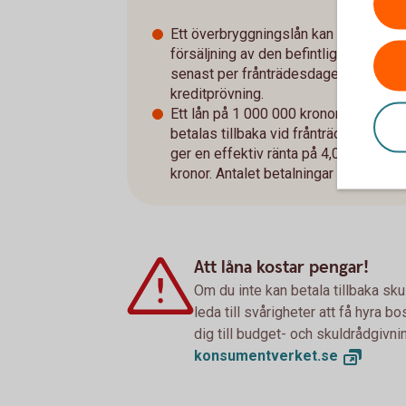
Ett överbryggningslån kan erbjudas u
försäljning av den befintliga bostade
senast per frånträdesdagen av befintl
kreditprövning.
Ett lån på 1 000 000 kronor med en 
betalas tillbaka vid frånträde, aviser
ger en effektiv ränta på 4,00 %. Total
kronor. Antalet betalningar är en (1).​
Att låna kostar pengar!
Om du inte kan betala tillbaka sku
leda till svårigheter att få hyra 
dig till budget- och skuldrådgivn
konsumentverket.
se