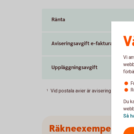
Ränta
V
Aviseringsavgift e-faktura
Vi an
webbp
Uppläggningsavgift
förbä
F
R
Vid postala avier är aviseringsavgiften 
1
Du ka
webbp
Så h
Räkneexempel Över