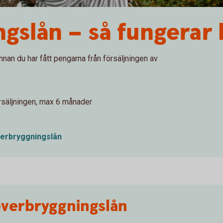
gslån – så fungerar 
innan du har fått pengarna från försäljningen av
försäljningen, max 6 månader
verbryggningslån
överbryggningslån