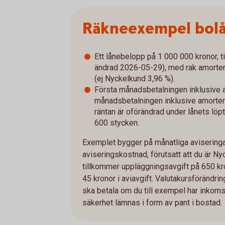
Räkneexempel bol
Ett lånebelopp på 1 000 000 kronor, ti
ändrad 2026-05-29), med rak amorterin
(ej Nyckelkund 3,96 %).
Första månadsbetalningen inklusive a
månadsbetalningen inklusive amorterin
räntan är oförändrad under lånets löpt
600 stycken.
Exemplet bygger på månatliga aviseringar
aviseringskostnad, förutsatt att du är Ny
tillkommer uppläggningsavgift på 650 kro
45 kronor i aviavgift. Valutakursföränd
ska betala om du till exempel har inkomst 
säkerhet lämnas i form av pant i bostad.