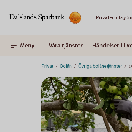
Privat
Företag
Om
Meny
Våra tjänster
Händelser i liv
Privat
Bolån
Övriga bolånetjänster
Ö