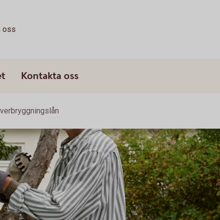
 oss
et
Kontakta oss
verbryggningslån