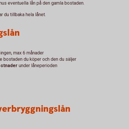
inus eventuella lån på den gamla bostaden.
r du tillbaka hela lånet.
gslån
ljningen, max 6 månader
e bostaden du köper och den du säljer
ostnader
under låneperioden
verbryggningslån