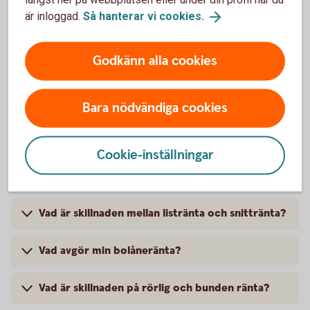
är inloggad.
Så hanterar vi
cookies.
Hur ser jag när min rörliga ränta ändras nästa
gång?
Godkänn alla cookies
När justeras min bundna ränta?
Bara nödvändiga cookies
Cookie-inställningar
Vanliga frågor om bolåneräntor
Vad är skillnaden mellan listränta och snittränta?
Vad avgör min bolåneränta?
Vad är skillnaden på rörlig och bunden ränta?