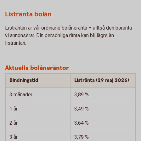
Listränta bolån
Listräntan är vår ordinarie bolåneränta – alltså den boränta
vi annonserar. Din personliga ränta kan bli lägre än
listräntan.
Aktuella bolåneräntor
Bindningstid
Listränta (29 maj 2026)
3 månader
3,89 %
1 år
3,49 %
2 år
3,64 %
3 år
3,79 %