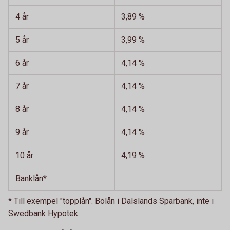
4 år
3,89 %
5 år
3,99 %
6 år
4,14 %
7 år
4,14 %
8 år
4,14 %
9 år
4,14 %
10 år
4,19 %
Banklån*
* Till exempel "topplån". Bolån i Dalslands Sparbank, inte i
Swedbank Hypotek.