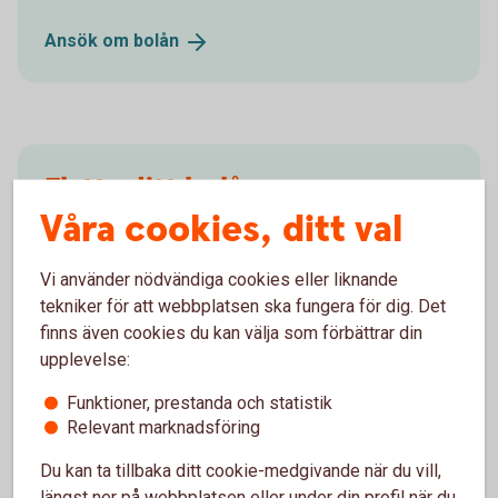
Ansök om
bolån
Flytta ditt bolån
Våra cookies, ditt val
Flytta ditt
bolån
Vi använder nödvändiga cookies eller liknande
tekniker för att webbplatsen ska fungera för dig. Det
finns även cookies du kan välja som förbättrar din
upplevelse:
När ändras min bolåneränta?
Funktioner, prestanda och statistik
Relevant marknadsföring
Varför ändras inte min bolåneränta direkt när
Du kan ta tillbaka ditt cookie-medgivande när du vill,
styrräntan ändras?
längst ner på webbplatsen eller under din profil när du