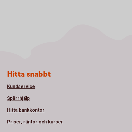
Sidfot
Hitta snabbt
Kundservice
Spärrhjälp
Hitta bankkontor
Priser, räntor och kurser