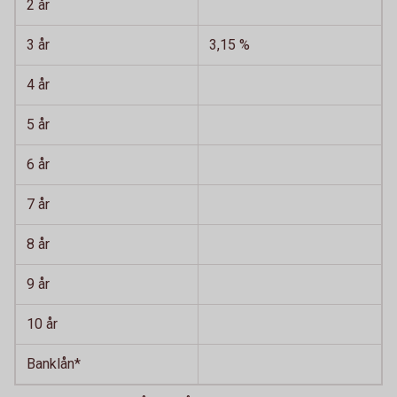
2 år
3 år
3,15 %
4 år
5 år
6 år
7 år
8 år
9 år
10 år
Banklån*