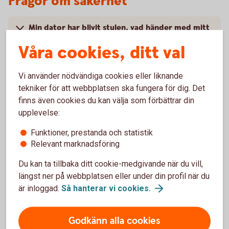
Frågor om säkerhet
Min dator har blivit stulen, vad händer med mitt
BankID?
Våra cookies, ditt val
Min dator är trasig och ska på service, vad
Vi använder nödvändiga cookies eller liknande
händer med mitt BankID?
tekniker för att webbplatsen ska fungera för dig. Det
finns även cookies du kan välja som förbättrar din
Hur säkert är BankID på fil?
upplevelse:
Funktioner, prestanda och statistik
Hur kan jag säkert logga ut när jag har använt
Relevant marknadsföring
BankID?
Du kan ta tillbaka ditt cookie-medgivande när du vill,
Kan det finnas kvar information på datorn om
längst ner på webbplatsen eller under din profil när du
ärenden jag utfört med mitt BankID?
är inloggad.
Så hanterar vi
cookies.
Godkänn alla cookies