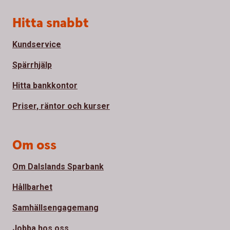
Sidfot
Hitta snabbt
Kundservice
Spärrhjälp
Hitta bankkontor
Priser, räntor och kurser
Om oss
Om Dalslands Sparbank
Hållbarhet
Samhällsengagemang
Jobba hos oss