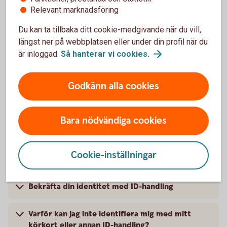
Relevant marknadsföring
Vad är Touch ID?
Du kan ta tillbaka ditt cookie-medgivande när du vill,
längst ner på webbplatsen eller under din profil när du
När kan jag använda Touch ID/Face ID?
är inloggad.
Så hanterar vi
cookies.
Hur aktiverar jag Touch ID/ Face ID?
Godkänn alla cookies
Hur stänger jag av Touch ID/Face ID för BankID?
Bara nödvändiga cookies
Cookie-inställningar
Digital ID-kontroll
Bekräfta din identitet med ID-handling
Varför kan jag inte identifiera mig med mitt
körkort eller annan ID-handling?