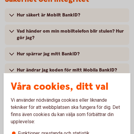
Hur säkert är Mobilt BankID?
Vad händer om min mobiltelefon blir stulen? Hur
gör jag?
Hur spärrar jag mitt BankID?
Hur ändrar jag koden för mitt Mobila BankID?
Våra cookies, ditt val
Vilka personuppgifter behandlas när jag
använder mitt BankID?
Vi använder nödvändiga cookies eller liknande
tekniker för att webbplatsen ska fungera för dig. Det
finns även cookies du kan välja som förbättrar din
upplevelse:
Touch ID
Funktioner, prestanda och statistik