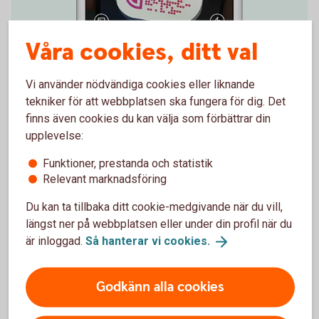
Våra cookies, ditt val
Vi använder nödvändiga cookies eller liknande
Enklare betalningar
tekniker för att webbplatsen ska fungera för dig. Det
finns även cookies du kan välja som förbättrar din
QR-koder används även för Swish. Med dessa blir
upplevelse:
betalningarna enklare och du kan swisha snabbare.
Du kan skanna andras QR-koder, visa din QR-kod och
Funktioner, prestanda och statistik
skapa en egen.
Relevant marknadsföring
Du kan ta tillbaka ditt cookie-medgivande när du vill,
Swish med QR-kod och instruktionsfilmer
längst ner på webbplatsen eller under din profil när du
(swish.nu)
är inloggad.
Så hanterar vi
cookies.
Godkänn alla cookies
Skanna QR-kod