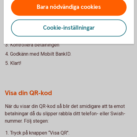
Bara nödvändiga cookies
När du skannar en QR-kod slipper du knappa in personens
telefon- eller Swish-nummer. Följ stegen:
Tryck på knappen “Skanna”.
Cookie-inställningar
Rikta kameran mot QR-koden.
Kontrollera betalningen
Godkänn med Mobilt BankID.
Klart!
Visa din QR-kod
När du visar din QR-kod så blir det smidigare att ta emot
betalningar då du slipper rabbla ditt telefon- eller Swish-
nummer. Följ stegen:
Tryck på knappen “Visa QR".