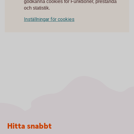
godkänna cookies för Funktioner, prestanda
och statistik.
Inställningar för cookies
Sidfot
Hitta snabbt