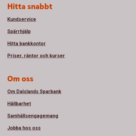
Sidfot
Hitta snabbt
Kundservice
Spärrhjälp
Hitta bankkontor
Priser, räntor och kurser
Om oss
Om Dalslands Sparbank
Hållbarhet
Samhällsengagemang
Jobba hos oss