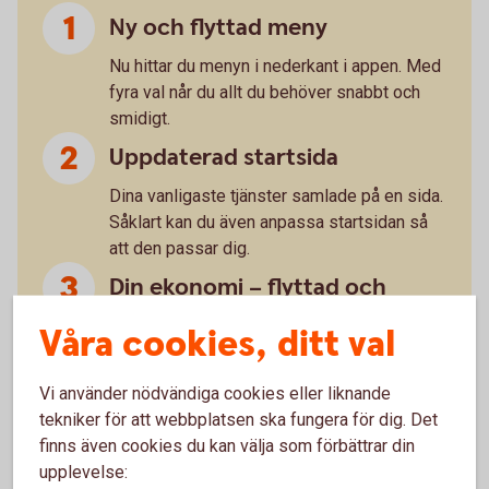
Ny och flyttad meny
Nu hittar du menyn i nederkant i appen. Med
fyra val når du allt du behöver snabbt och
smidigt.
Uppdaterad startsida
Dina vanligaste tjänster samlade på en sida.
Såklart kan du även anpassa startsidan så
att den passar dig.
Din ekonomi – flyttad och
uppfräschad
Våra cookies, ditt val
Snabb och tydlig överblick med ny design.
”Du” handlar om dig
Vi använder nödvändiga cookies eller liknande
tekniker för att webbplatsen ska fungera för dig. Det
Under det här valet hittar du till exempel
finns även cookies du kan välja som förbättrar din
dokument och meddelande. Sånt som
upplevelse:
handlar om dig, helt enkelt.