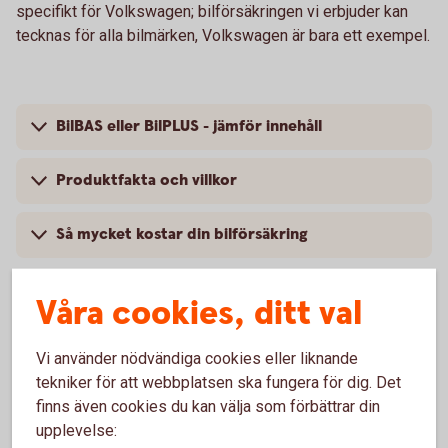
specifikt för Volkswagen; bilförsäkringen vi erbjuder kan
tecknas för alla bilmärken, Volkswagen är bara ett exempel.
BilBAS eller BilPLUS - jämför innehåll
Produktfakta och villkor
Så mycket kostar din bilförsäkring
Våra cookies, ditt val
Vanliga frågor om att försäkra
Vi använder nödvändiga cookies eller liknande
Volkswagen
tekniker för att webbplatsen ska fungera för dig. Det
finns även cookies du kan välja som förbättrar din
upplevelse:
Trafik, hel och halv – vad är det för skillnad på