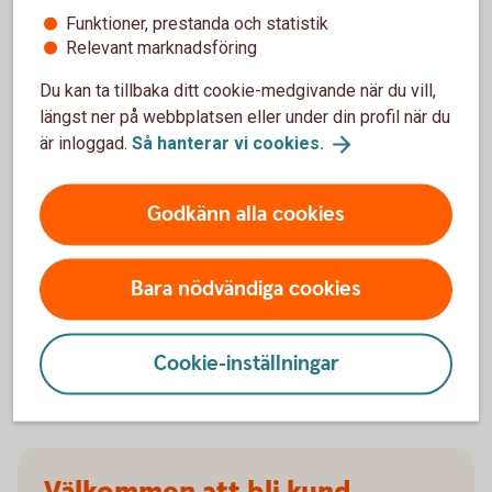
försäkringarna?
Funktioner, prestanda och statistik
Relevant marknadsföring
När slutar den tidigare ägarens försäkring att
Du kan ta tillbaka ditt cookie-medgivande när du vill,
gälla?
längst ner på webbplatsen eller under din profil när du
är inloggad.
Så hanterar vi
cookies.
Om man övningskör och olyckan är framme,
täcker bilförsäkringen då?
Godkänn alla cookies
Gäller bilförsäkringen utanför Sverige?
Bara nödvändiga cookies
Täcker försäkringen viltolyckor?
Vilka bilar har en vagnskadegaranti?
Cookie-inställningar