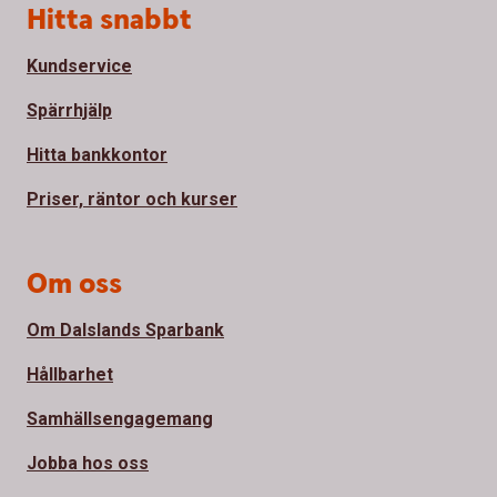
Sidfot
Hitta snabbt
Kundservice
Spärrhjälp
Hitta bankkontor
Priser, räntor och kurser
Om oss
Om Dalslands Sparbank
Hållbarhet
Samhällsengagemang
Jobba hos oss