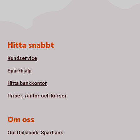
Sidfot
Hitta snabbt
Kundservice
Spärrhjälp
Hitta bankkontor
Priser, räntor och kurser
Om oss
Om Dalslands Sparbank