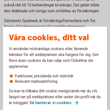
också rätt till 10 behandlingar kristerapi. Det gäller både
den drabbade och övriga som omfattas av försäkringen.
Dalslands Sparbank är försäkringsförmedlare och Tre
Kronor försäkringsgivare för hemförsäkringarna.
Våra cookies, ditt val
Kontakt
Vi använder nödvändiga cookies eller liknande
tekniker för att webbplatsen ska fungera för dig. Det
Du är välkommen att ringa Tre Kronors support och anmäla
finns även cookies du kan välja som förbättrar din
skada om ditt barn har blivit utsatt för mobbning.
upplevelse:
Telefontider måndag till fredag 08.00-17.00.
Funktioner, prestanda och statistik
Ring Tre Kronors support på 0771- 23 33 33
Relevant marknadsföring
Du kan ta tillbaka ditt cookie-medgivande när du vill,
längst ner på webbplatsen eller under din profil när du
Läs mer om mobbingskyddet under punkt 1.9 i
är inloggad.
Så hanterar vi
cookies.
hemförsäkringens försäkringsvillkor;