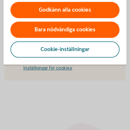
Villkor Hemförsäkring (pdf)
Godkänn alla cookies
Teckna
Hemförsäkring
Bara nödvändiga cookies
För att se detta innehåll behöver du först
Cookie-inställningar
godkänna cookies för Funktioner, prestanda
och statistik.
Inställningar för cookies