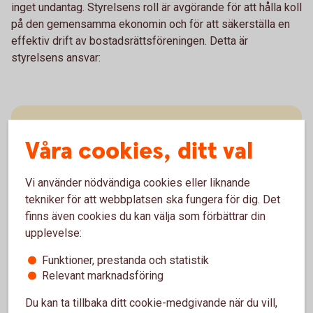
inget undantag. Styrelsens roll är avgörande för att hålla koll
på den gemensamma ekonomin och för att säkerställa en
effektiv drift av bostadsrättsföreningen. Detta är
styrelsens ansvar:
Att sköta föreningens ekonomi, administration
Våra cookies, ditt val
och att betala gemensamma utgifter.
Att underhålla fastigheten och på så sätt
bevara byggnadens skick och värde över tid.
Vi använder nödvändiga cookies eller liknande
Att besluta om medlemskap, hyresavtal och
tekniker för att webbplatsen ska fungera för dig. Det
renoveringar.
finns även cookies du kan välja som förbättrar din
upplevelse:
Att upprätthålla stadgar och att se till att
Funktioner, prestanda och statistik
föreningen följer lagar.
Relevant marknadsföring
Att kommunicerar med myndigheter,
Du kan ta tillbaka ditt cookie-medgivande när du vill,