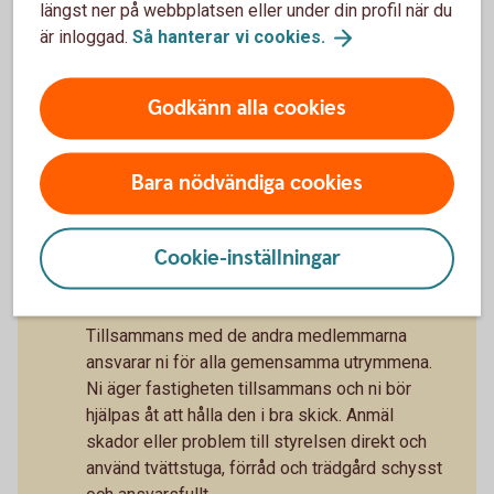
entreprenörer och leverantörer samt att
längst ner på webbplatsen eller under din profil när du
informera medlemmarna.
är inloggad.
Så hanterar vi
cookies.
Godkänn alla cookies
Gemensamt ansvar med andra
medlemmar
Bara nödvändiga cookies
Cookie-inställningar
Vårda gemensamma utrymmen
Tillsammans med de andra medlemmarna
ansvarar ni för alla gemensamma utrymmena.
Ni äger fastigheten tillsammans och ni bör
hjälpas åt att hålla den i bra skick. Anmäl
skador eller problem till styrelsen direkt och
använd tvättstuga, förråd och trädgård schysst