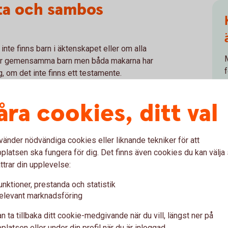
fta och sambos
 inte finns barn i äktenskapet eller om alla
 har gemensamma barn men båda makarna har
g, om det inte finns ett testamente.
tar var och en sina tillgångar och sina
åra cookies, ditt val
k begära bodelning av den gemensamma
h hushållsmaskiner som är avsett för det
nde sambon ska få ärva generellt sett
vänder nödvändiga cookies eller liknande tekniker för att
latsen ska fungera för dig. Det finns även cookies du kan välj
ttrar din upplevelse:
n
unktioner, prestanda och statistik
elevant marknadsföring
e eller maka som ärver dig med fri förfoganderätt.
n ta tillbaka ditt cookie-medgivande när du vill, längst ner på
emensamma barn
latsen eller under din profil när du är inloggad.