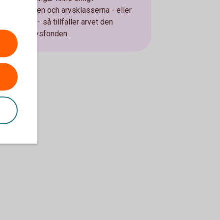
arvsordningen och arvsklasserna - eller
estamente - så tillfaller arvet den
allmänna arvsfonden.