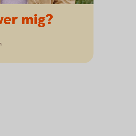
ver mig?
n