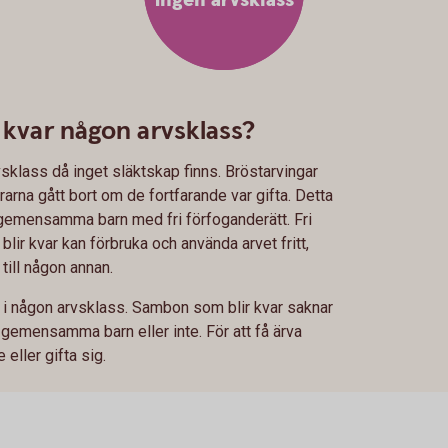
ingen arvsklass
r kvar någon arvsklass?
sklass då inget släktskap finns. Bröstarvingar
drarna gått bort om de fortfarande var gifta. Detta
gemensamma barn med fri förfoganderätt. Fri
lir kvar kan förbruka och använda arvet fritt,
till någon annan.
e i någon arvsklass. Sambon som blir kvar saknar
 gemensamma barn eller inte. För att få ärva
eller gifta sig.