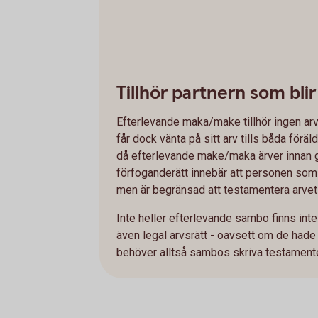
Tillhör partnern som bli
Efterlevande maka/make tillhör ingen arv
får dock vänta på sitt arv tills båda föräl
då efterlevande make/maka ärver innan 
förfoganderätt innebär att personen som b
men är
begränsad att testamentera arvet
Inte heller efterlevande sambo finns int
även legal arvsrätt - oavsett om de hade
behöver alltså sambos skriva testamente 