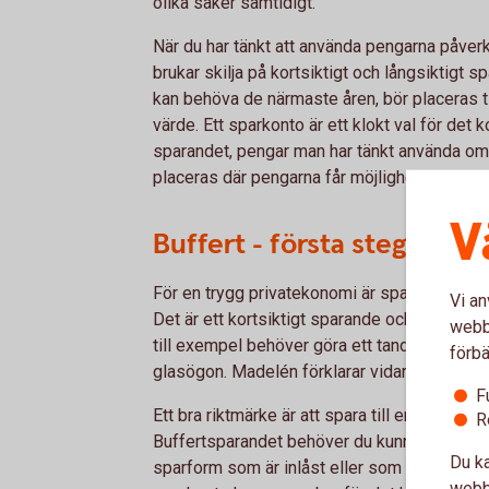
olika saker samtidigt.
När du har tänkt att använda pengarna påverk
brukar skilja på kortsiktigt och långsiktigt 
kan behöva de närmaste åren, bör placeras till
värde. Ett sparkonto är ett klokt val för det 
sparandet, pengar man har tänkt använda om 5-
placeras där pengarna får möjlighet att ge av
V
Buffert - första steget i s
För en trygg privatekonomi är sparbufferten d
Vi an
Det är ett kortsiktigt sparande och pengar d
webbp
till exempel behöver göra ett tandläkarbesök,
förbä
glasögon. Madelén förklarar vidare;
F
Ett bra riktmärke är att spara till en buffert
R
Buffertsparandet behöver du kunna få tillgång
Du ka
sparform som är inlåst eller som påverkas a
webbp