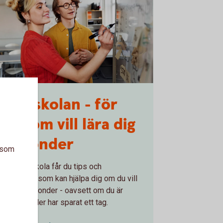
students writing on a whiteboard
Fondskolan - för
dig som vill lära dig
om fonder
a som
I vår Fondskola får du tips och
information som kan hjälpa dig om du vill
investera i fonder - oavsett om du är
ybörjare eller har sparat ett tag.