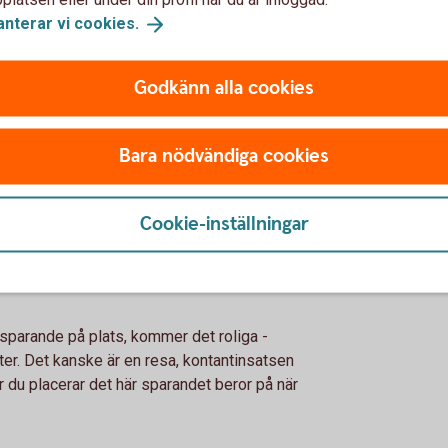
et.
anterar vi
cookies.
l pension, trygghet och drömmar
Godkänn alla cookies
 börja spara långsiktigt för framtida trygghet
änkt använda om 5, 10, 20 eller 30 år. För att
Bara nödvändiga cookies
lternativ, även om de innebär större
 du sparar, desto högre risk kan du ta. Aktier
är mer riskfyllda än blandfonder. När du närmar
Cookie-inställningar
t minska risken.
t sparande på plats, kommer det roliga -
ter. Det kanske är en resa, kontantinsatsen
ur du placerar det här sparandet beror på när