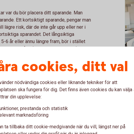
ar var du bör placera ditt sparande. Man
sparande. Ett kortsiktigt sparande, pengar man
 lägre risk, där de inte går upp eller ner i
kortsiktiga sparandet. Det långsiktiga
6 år eller ännu längre fram, bör i stället
kastning. Då är fonder och aktier att föredra.
Two 
åra cookies, ditt val
parandet
et första sparandet du bör spara ihop till.
vänder nödvändiga cookies eller liknande tekniker för att
u kan ta av om något oförutsett händer, om du
latsen ska fungera för dig. Det finns även cookies du kan välj
 byta ut ett kylskåp eller skaffa nya
ttrar din upplevelse:
unktioner, prestanda och statistik
 på ungefär två månadslöner efter skatt.
elevant marknadsföring
 till snabbt, och ska därför inte ha i en
n
n ta tillbaka ditt cookie-medgivande när du vill, längst ner på
v kraftiga svängningar på börsen. Ett
latsen eller under din profil när du är inloggad.