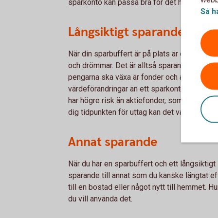
sparkonto kan passa bra för det här sparand
Så h
Långsiktigt sparande - til
När din sparbuffert är på plats är det bra att
och drömmar. Det är alltså sparande som du t
pengarna ska växa är fonder och aktier bra a
värdeförändringar än ett sparkonto. Ju längre
har högre risk än aktiefonder, som i sin tur 
dig tidpunkten för uttag kan det vara klokt at
Annat sparande
När du har en sparbuffert och ett långsiktig
sparande till annat som du kanske längtat ef
till en bostad eller något nytt till hemmet. H
du vill använda det.