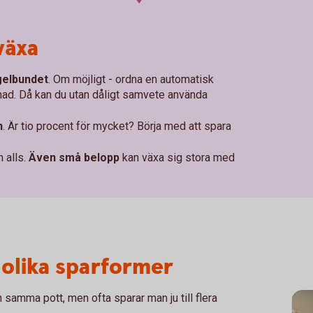
växa
gelbundet
. Om möjligt - ordna en automatisk
nad. Då kan du utan dåligt samvete använda
n
. Är tio procent för mycket? Börja med att spara
n alls.
Även små belopp
kan växa sig stora med
 olika sparformer
ch samma pott, men ofta sparar man ju till flera