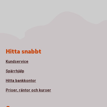
Sidfot
Hitta snabbt
Kundservice
Spärrhjälp
Hitta bankkontor
Priser, räntor och kurser