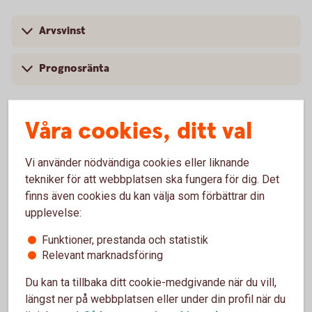
Arvsvinst
Prognosränta
Våra cookies, ditt val
Arvsvinsttilldelning före och efter
Vi använder nödvändiga cookies eller liknande
2023-10-01
tekniker för att webbplatsen ska fungera för dig. Det
finns även cookies du kan välja som förbättrar din
Arvsvinsttilldelning före 2023-10-01
upplevelse:
Tabellen nedan visar storlek på årlig arvsvinst per 1 000
Funktioner, prestanda och statistik
SEK i pensionskapital för respektive ålder till och med
Relevant marknadsföring
2023-09-30 för försäkringar som saknar
Du kan ta tillbaka ditt cookie-medgivande när du vill,
återbetalningsskydd.
längst ner på webbplatsen eller under din profil när du