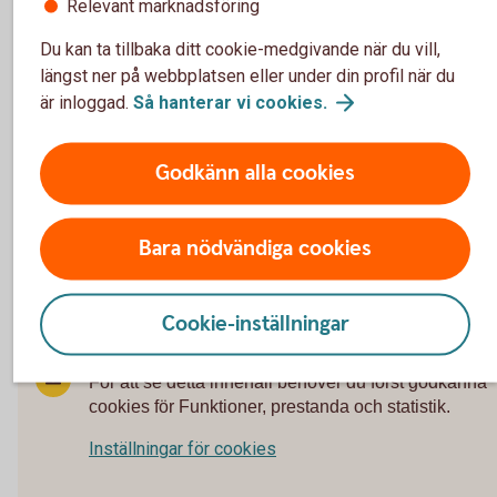
Relevant marknadsföring
Betalskydd – tidigare villkor från 2015-07-01 (pdf)
Betalskydd – tidigare villkor från 2011-01-01 (pdf)
Du kan ta tillbaka ditt cookie-medgivande när du vill,
längst ner på webbplatsen eller under din profil när du
Faktablad – Betalskydd Medlemslån (pdf)
är inloggad.
Så hanterar vi
cookies.
Blanketter
Godkänn alla cookies
Bara nödvändiga cookies
Ångerblankett Betalskydd (pdf)
Cookie-inställningar
För att se detta innehåll behöver du först godkänna
cookies för Funktioner, prestanda och statistik.
Inställningar för cookies