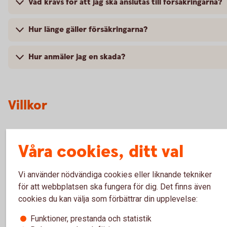
Vad krävs för att jag ska anslutas till försäkringarna?
Hur länge gäller försäkringarna?
Hur anmäler jag en skada?
Villkor
Våra cookies, ditt val
Gruppliv – villkor från 2021-02-01 (pdf)
Gruppliv – villkor från 2017-04-01 (pdf)
Vi använder nödvändiga cookies eller liknande tekniker
Gruppliv – för- och efterköpsinfo 2021-02-01 (pdf)
för att webbplatsen ska fungera för dig. Det finns även
Gruppliv – för- och efterköpsinfo 2017-04-01 (pdf)
cookies du kan välja som förbättrar din upplevelse:
Betalskydd – förköpsinfo 2025-10-01 (pdf)
Funktioner, prestanda och statistik
Betalskydd – villkor 2025-10-01 (pdf)