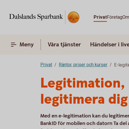
Privat
Företag
Om
Meny
Våra tjänster
Händelser i liv
Privat
Räntor, priser och kurser
E-legit
Legitimation, 
legitimera dig
Med en e-legitimation kan du legitimera
BankID för mobilen och datorn Ta del av