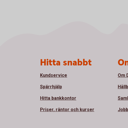
Sidfot
Hitta snabbt
Om
Kundservice
Om D
Spärrhjälp
Håll
Hitta bankkontor
Sam
Priser, räntor och kurser
Jobb