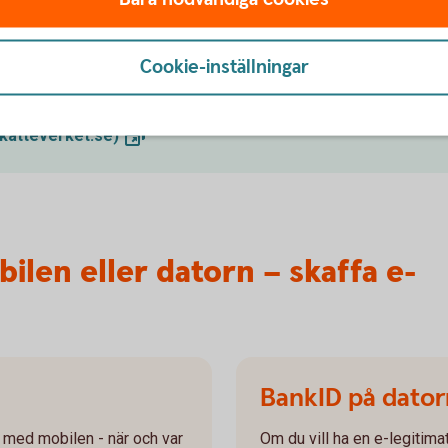
om legitimation
siska ID-kort så gör du det hos Skatteverket.
Cookie-inställningar
ts.
katteverket.se)
ilen eller datorn – skaffa e-
BankID på dator
 med mobilen - när och var
Om du vill ha en e-legitima