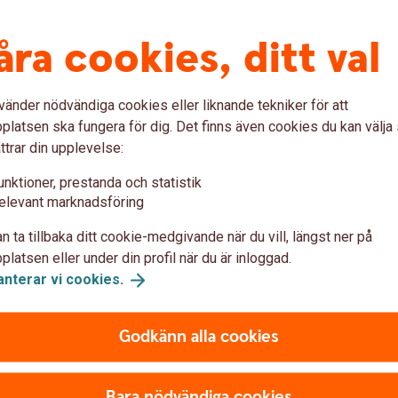
åra cookies, ditt val
vänder nödvändiga cookies eller liknande tekniker för att
latsen ska fungera för dig. Det finns även cookies du kan välj
ttrar din upplevelse:
ers webbshop.
Tillbaka
unktioner, prestanda och statistik
elevant marknadsföring
n ta tillbaka ditt cookie-medgivande när du vill, längst ner på
latsen eller under din profil när du är inloggad.
anterar vi
cookies.
. Samverkande sparbanker kan ha andra tjänster
sida.
Godkänn alla cookies
Bara nödvändiga cookies