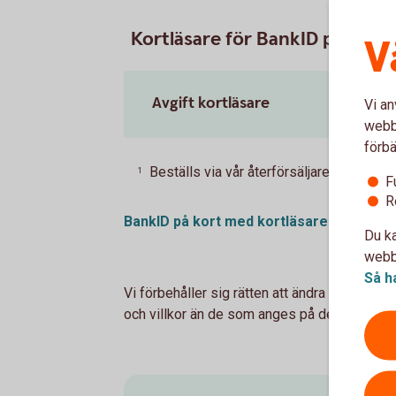
Kortläsare för BankID på kort
V
Avgift kortläsare
Vi an
webbp
förbä
Beställs via vår återförsäljare Secmak
1
F
R
BankID på kort med
kortläsare
Du ka
webbp
Så h
Vi förbehåller sig rätten att ändra priserna
och villkor än de som anges på denna webb