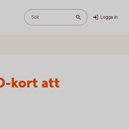
Sök
Logga in
D-kort att