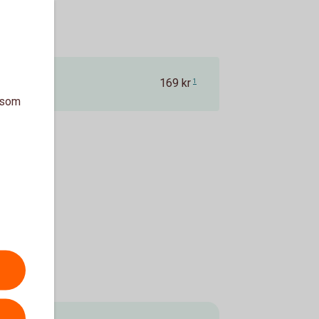
169 kr
1
a som