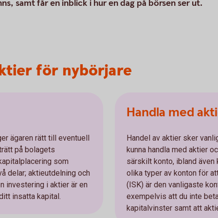
ns, samt får en inblick i hur en dag på börsen ser ut.
ktier för nybörjare
Handla med akti
er ägaren rätt till eventuell
Handel av aktier sker vanlig
trätt på bolagets
kunna handla med aktier o
kapitalplacering som
särskilt konto, ibland även k
å delar; aktieutdelning och
olika typer av konton för a
n investering i aktier är en
(ISK) är den vanligaste ko
itt insatta kapital.
exempelvis att du inte beta
kapitalvinster samt att akti