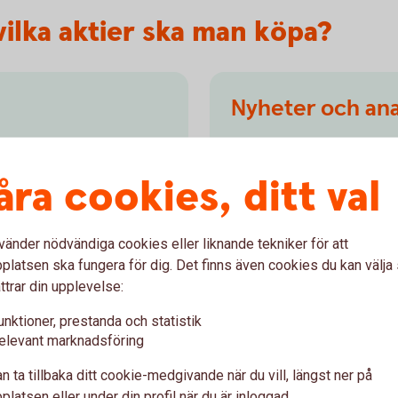
 vilka aktier ska man köpa?
Nyheter och ana
vet inte riktigt var du ska
Vill du hänga med vad som
an du följa olika
koll på inflationen, räntorn
åra cookies, ditt val
st och är mest populära just
får du börs- och förvaltar
r.
aktier och fonder.
vänder nödvändiga cookies eller liknande tekniker för att
tiellt.se)
Aktiellt
(swedbank-aktiel
latsen ska fungera för dig. Det finns även cookies du kan välj
ttrar din upplevelse:
unktioner, prestanda och statistik
elevant marknadsföring
tera i aktier - frågor och
n ta tillbaka ditt cookie-medgivande när du vill, längst ner på
latsen eller under din profil när du är inloggad.