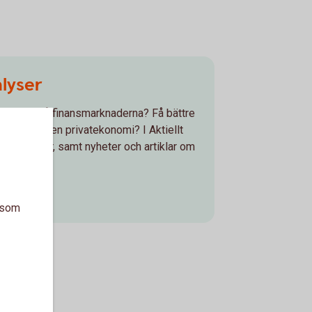
lyser
 händer på finansmarknaderna? Få bättre
a och din egen privatekonomi? I Aktiellt
kommentarer, samt nyheter och artiklar om
lt.se)
a som