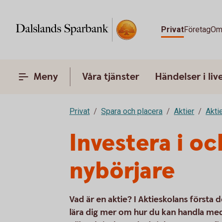
Privat
Företag
Om
Meny
Våra tjänster
Händelser i liv
Privat
Spara och placera
Aktier
Akti
Investera i o
nybörjare
Vad är en aktie? I Aktieskolans första d
lära dig mer om hur du kan handla med 