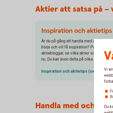
Aktier att satsa på –
Inspiration och aktietips
Är du på gång att handla med aktier? Men 
börja och vill få inspiration? På Aktiellt k
V
aktiebloggar, se vilka aktier som gått bä
nu. Du kan även delta på olika webbinarie
Vi an
Inspiration och aktietips
(swedbank-ak
webbp
förbä
F
R
Handla med och inves
Du ka
webbp