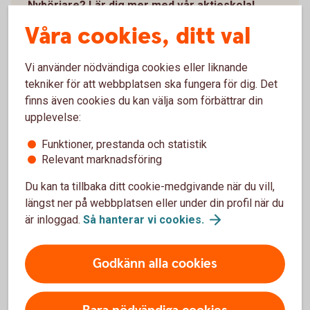
Nybörjare? Lär dig mer med vår aktieskola!
Våra cookies, ditt val
Vad är aktier?
Hur fungerar aktier?
Hur kan du öka chansen att tjäna pengar på
Vi använder nödvändiga cookies eller liknande
aktier?
tekniker för att webbplatsen ska fungera för dig. Det
finns även cookies du kan välja som förbättrar din
Med vår aktieskola blir det både roligare och enklare
upplevelse:
att handla.
Funktioner, prestanda och statistik
Swedbanks
aktieskola
Relevant marknadsföring
Du kan ta tillbaka ditt cookie-medgivande när du vill,
längst ner på webbplatsen eller under din profil när du
är inloggad.
Så hanterar vi
cookies.
Aktiehandel – våra 5 bästa tips
Godkänn alla cookies
Förstå vad du köper