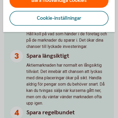
Bara nödvändiga cookies
Läs på om företaget du ska köpa aktier i
innan du bestämmer dig.
Cookie-inställningar
Följ företagen du har aktier i
Håll koll på vad som händer i de företag och
på de marknader du sparar i. Det ökar dina
chanser till lyckade investeringar.
Spara långsiktigt
Aktiemarknaden har normalt en långsiktig
tillväxt. Det innebär att chansen att lyckas
med dina placeringar ökar på sikt. Handla
aldrig för pengar som du behöver snart. Då
kan du tvingas sälja när kurserna gått ner,
men om du väntar vänder marknaden ofta
upp igen.
Spara regelbundet