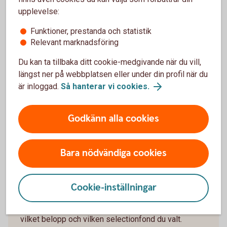
Köp Selection 100
upplevelse:
Funktioner, prestanda och statistik
Relevant marknadsföring
Diagrammen visar fondernas normala fördelning.
Du kan ta tillbaka ditt cookie-medgivande när du vill,
längst ner på webbplatsen eller under din profil när du
är inloggad.
Så hanterar vi cookies.
En selectionfond är det enda du
Godkänn alla cookies
behöver
Bara nödvändiga cookies
Vad innehåller en selectionfond?
Cookie-inställningar
Selectionfonderna investerar i andra fonder. Här kan
du se hur ditt sparande är investerat beroende på
vilket belopp och vilken selectionfond du valt.