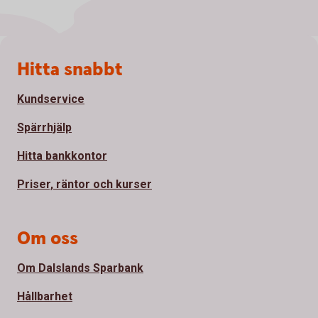
Sidfot
Hitta snabbt
Kundservice
Spärrhjälp
Hitta bankkontor
Priser, räntor och kurser
Om oss
Om Dalslands Sparbank
Hållbarhet