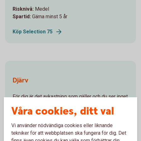
Risknivå:
Medel
Spartid:
Gärna minst 5 år
Köp Selection 75
Djärv
För dig är det avkastning som gäller och du ser inget
problem med att riskera en del av dina sparpengar
Våra cookies, ditt val
för möjligheten att se värdet gå upp.
Risknivå:
Medel
Vi använder nödvändiga cookies eller liknande
Spartid:
Gärna minst 5 år
tekniker för att webbplatsen ska fungera för dig. Det
finns även cookies du kan välja som förbättrar din