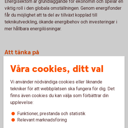
Energisektorn är grundläggande för ekonomin och spelar en
viktig roll i den globala omställningen. Genom energifonder
får du möjlighet att ta del av tillväxt kopplad till
teknikutveckling, ökande energibehov och investeringar i
mer hållbara energilösningar.
Att tänka på
Utvecklingen för energifonder kan variera mycket.
Våra cookies, ditt val
Energipriser, politiska beslut och globala händelser
påverkar sektorn. Därför är det viktigt att fondens inriktning
Vi använder nödvändiga cookies eller liknande
stämmer överens med din risknivå och hur länge du
tekniker för att webbplatsen ska fungera för dig. Det
planerar att spara.
finns även cookies du kan välja som förbättrar din
upplevelse:
Funktioner, prestanda och statistik
Relevant marknadsföring
Månadsspara i fonder