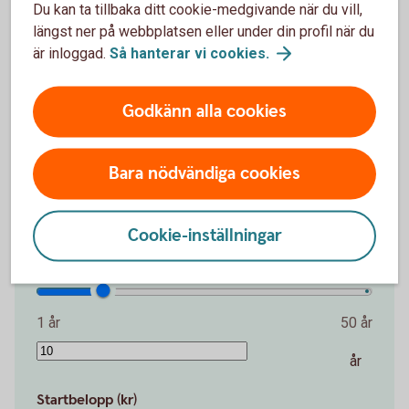
Du kan ta tillbaka ditt cookie-medgivande när du vill,
längst ner på webbplatsen eller under din profil när du
Det är aldrig försent att börja spara. Även en
är inloggad.
Så hanterar vi
cookies.
liten summa kan växa över tid.
Godkänn alla cookies
Belopp per månad (kr)
Bara nödvändiga cookies
100 kr
30 000 kr
kr
Cookie-inställningar
Antal år
1 år
50 år
år
Startbelopp (kr)