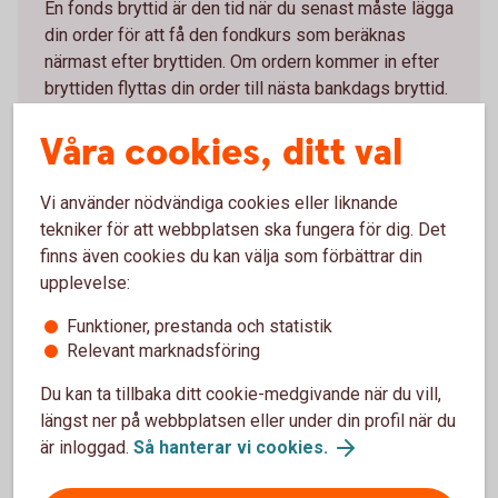
En fonds bryttid är den tid när du senast måste lägga
din order för att få den fondkurs som beräknas
närmast efter bryttiden. Om ordern kommer in efter
bryttiden flyttas din order till nästa bankdags bryttid.
Våra cookies, ditt val
Likviddag
Likviddagen är den dag som pengarna dras från ditt
Vi använder nödvändiga cookies eller liknande
konto vid ett fondköp eller när du får in pengar på
tekniker för att webbplatsen ska fungera för dig. Det
kontot efter en försäljning. Antalet dagar bestäms av
finns även cookies du kan välja som förbättrar din
respektive fondbolag och framgår av fondens
upplevelse:
handelsinfo.
Funktioner, prestanda och statistik
Relevant marknadsföring
Bryttider och likviddagar
Du kan ta tillbaka ditt cookie-medgivande när du vill,
längst ner på webbplatsen eller under din profil när du
Vad är en affärsdag?
är inloggad.
Så hanterar vi cookies.
Affärsdagen är den dag som försäljningen av dina