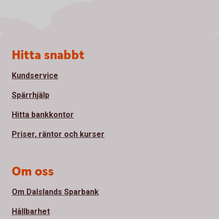
Sidfot
Hitta snabbt
Kundservice
Spärrhjälp
Hitta bankkontor
Priser, räntor och kurser
Om oss
Om Dalslands Sparbank
Hållbarhet