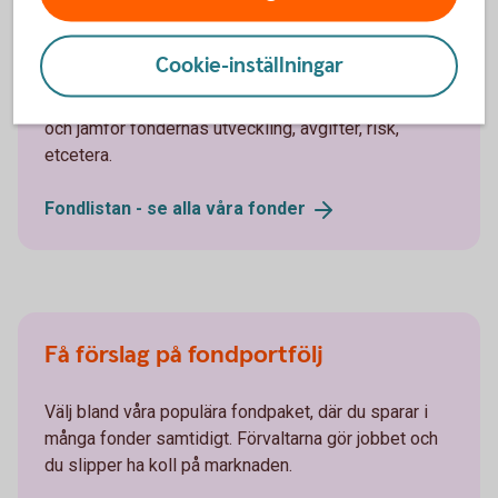
Välj fonder i fondlistan
Cookie-inställningar
Hos oss kan du handla över 500 olika fonder. Sök
och jämför fondernas utveckling, avgifter, risk,
etcetera.
Fondlistan - se alla våra
fonder
Få förslag på fondportfölj
Välj bland våra populära fondpaket, där du sparar i
många fonder samtidigt. Förvaltarna gör jobbet och
du slipper ha koll på marknaden.