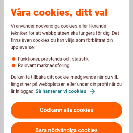
och snabbare tack vare ränta på ränta-effekten. Du
Våra cookies, ditt val
får alltså avkastning på din avkastning.
Ränta på ränta – vad är
det?
Vi använder nödvändiga cookies eller liknande
Du sprider risken
tekniker för att webbplatsen ska fungera för dig. Det
När aktierna i fonden ökar eller minskar i värde, så
finns även cookies du kan välja som förbättrar din
sker samma sak även för värdet av fonden. Men i
upplevelse:
och med att en fond placerar i många olika aktier
Funktioner, prestanda och statistik
så sprids risken.
Relevant marknadsföring
Det är enkelt
Du kan ta tillbaka ditt cookie-medgivande när du vill,
Det är enkelt att börja spara i fonder och kräver
längst ner på webbplatsen eller under din profil när du
inga stora summor – minsta belopp är 100 kronor.
är inloggad.
Så hanterar vi
cookies.
Godkänn alla cookies
Börja spara i fonder
Bara nödvändiga cookies