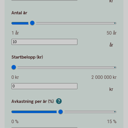
kr
Antal år
1 år
50 år
år
Startbelopp (kr)
0 kr
2 000 000 kr
kr
Avkastning per år (%)
0 %
15 %