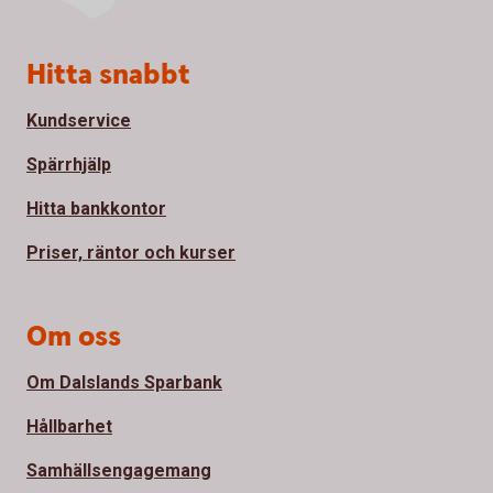
Sidfot
Hitta snabbt
Kundservice
Spärrhjälp
Hitta bankkontor
Priser, räntor och kurser
Om oss
Om Dalslands Sparbank
Hållbarhet
Samhällsengagemang