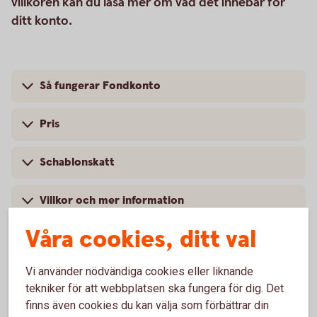
villkoren kan du läsa mer om vad det innebär för
ditt konto.
Så fungerar Fondkonto
Pris
Schablonskatt
Villkor och mer information
Våra cookies, ditt val
Vad är nytt i villkoren?
Vi använder nödvändiga cookies eller liknande
tekniker för att webbplatsen ska fungera för dig. Det
finns även cookies du kan välja som förbättrar din