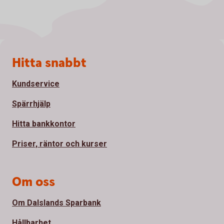
Sidfot
Hitta snabbt
Kundservice
Spärrhjälp
Hitta bankkontor
Priser, räntor och kurser
Om oss
Om Dalslands Sparbank
Hållbarhet