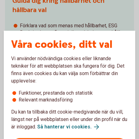
Guida dig kring hållbarhet och
hållbara val
Förklara vad som menas med hållbarhet, ESG
Beskriva hur en finansiell produkt kan vara hållbar
Berätta vilka hållbara val du kan göra
Våra cookies, ditt val
Vi använder nödvändiga cookies eller liknande
tekniker för att webbplatsen ska fungera för dig. Det
finns även cookies du kan välja som förbättrar din
Ta in önskemål om hållbarhet och
upplevelse:
guida kring våra produkter
Funktioner, prestanda och statistik
Relevant marknadsföring
Fråga vad du har för önskemål och krav på
hållbarhet i ditt sparande
Du kan ta tillbaka ditt cookie-medgivande när du vill,
Förklara hur de produkter vi erbjuder motsvarar
längst ner på webbplatsen eller under din profil när du
dina krav
är inloggad.
Så hanterar vi cookies.
Dokumentera dina hållbarhetspreferenser och hur
vår rekommendation möter dina önskemål