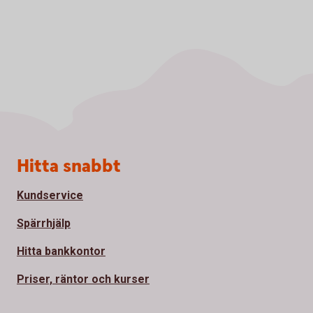
Sidfot
Hitta snabbt
Kundservice
Spärrhjälp
Hitta bankkontor
Priser, räntor och kurser