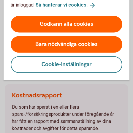
Har du en förvaltad portfölj eller innehav i
är inloggad.
Så hanterar vi
cookies.
hävstångsinstrument kommer du att få ett
meddelande från banken om värdet i portföljen eller
Godkänn alla cookies
instrumentet har minskat med 10 procent eller mer.
Meddelande vid
värdeminskning
Bara nödvändiga cookies
Cookie-inställningar
Kostnadsrapport
Du som har sparat i en eller flera
spara-/försäkringsprodukter under föregående år
har fått en rapport med sammanställning av dina
kostnader och avgifter för detta sparande.