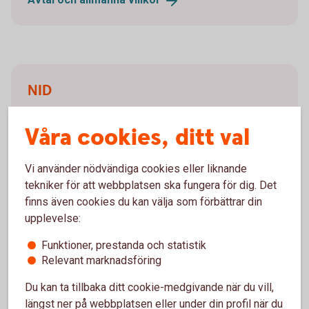
NID
Alla privatpersoner som handlar med värdepapper
Våra cookies, ditt val
behöver registrera ett nationellt ID-nummer, NID, i
bankens system. Det är en global identifieringskod
som används vid värdepapperstransaktioner.
Vi använder nödvändiga cookies eller liknande
tekniker för att webbplatsen ska fungera för dig. Det
Nationellt ID-nummer
(NID)
finns även cookies du kan välja som förbättrar din
upplevelse:
Funktioner, prestanda och statistik
Relevant marknadsföring
Du kan ta tillbaka ditt cookie-medgivande när du vill,
Du meddelas vid värdeminskning
längst ner på webbplatsen eller under din profil när du