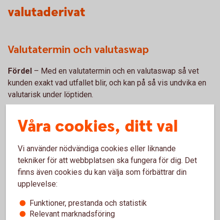
valutaderivat
Valutatermin och valutaswap
Fördel
– Med en valutatermin och en valutaswap så vet
kunden exakt vad utfallet blir, och kan på så vis undvika en
valutarisk under löptiden.
Nackdel
- Om underliggande affär inte blir av så har kunden
Våra cookies, ditt val
ett bindande avtal mot banken vilket kan leda till vinst eller
förlust.
Vi använder nödvändiga cookies eller liknande
tekniker för att webbplatsen ska fungera för dig. Det
Köpt option
finns även cookies du kan välja som förbättrar din
upplevelse:
Fördel
– Med en köpoption kan man tillgodoräkna sig
positiva kursrörelser vilket kan jämföras med en försäkring.
Funktioner, prestanda och statistik
Skulle underliggande affär inte bli av så har kunden inga
Relevant marknadsföring