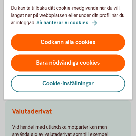
skyldigheter mot banken.
Du kan ta tillbaka ditt cookie-medgivande när du vill,
Nackdel
– Vid köp av en option så betalar kunden en
längst ner på webbplatsen eller under din profil när du
premie.
är inloggad.
Så hanterar vi
cookies.
Såld option
Godkänn alla cookies
Fördel
– Vid en utställd/såld option erhåller kunden en
premie.
Bara nödvändiga cookies
Nackdel
– Vid en utställd/såld option har kunden har inga
rättigheter och förlustrisken kan vara obegränsad.
Cookie-inställningar
Valutaderivat
Vid handel med utländska motparter kan man
använda sig av valutaderivat som till exempel