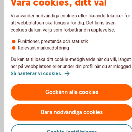
Våra cookies, ditt val
avkastningen på statsskuldväxeln.
Vi använder nödvändiga cookies eller liknande tekniker för
att webbplatsen ska fungera för dig. Det finns även
För- och nackdelar med
cookies du kan välja som förbättrar din upplevelse:
Penningmarknadsinstrument
Funktioner, prestanda och statistik
Relevant marknadsföring
Du kan ta tillbaka ditt cookie-medgivande när du vill, längst
Fördelar
ner på webbplatsen eller under din profil när du är inloggad.
Så hanterar vi
cookies.
Kortsiktig placering med lägre risk jämfört med obligation
med längre löptider.
Mycket hög likviditet.
Godkänn alla cookies
Avkastningen är känd i förväg.
Nackdelar
Bara nödvändiga cookies
Ger i regel en låg värdestegring – kort löptid ger låg ränta.
Finns en risk att man kan förlora insatt kapital om låntagar