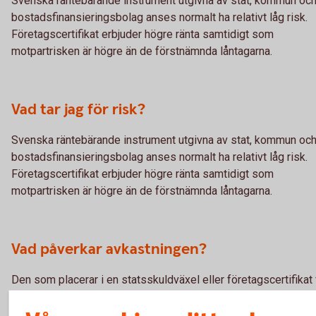
Svenska räntebärande instrument utgivna av stat, kommun oc
bostadsfinansieringsbolag anses normalt ha relativt låg risk.
Företagscertifikat erbjuder högre ränta samtidigt som
motpartrisken är högre än de förstnämnda låntagarna.
Vad tar jag för risk?
Svenska räntebärande instrument utgivna av stat, kommun oc
bostadsfinansieringsbolag anses normalt ha relativt låg risk.
Företagscertifikat erbjuder högre ränta samtidigt som
motpartrisken är högre än de förstnämnda låntagarna.
Vad påverkar avkastningen?
Den som placerar i en statsskuldväxel eller företagscertifikat 
vid köptillfället betala ett lägre belopp (diskonterat belopp) ä
han erhåller när statsskuldväxeln förfaller. Mellanskillnaden ut