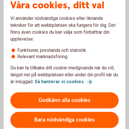
Våra cookies, ditt val
"När lönen kommer, för
direkt över
10
%
till
ett
Vi använder nödvändiga cookies eller liknande
sparkonto.
Gör så varje
tekniker för att webbplatsen ska fungera för dig. Det
månad tills du har sparat
finns även cookies du kan välja som förbättrar din
upplevelse:
ihop ungefär 2 månadslöner
Funktioner, prestanda och statistik
efter skatt."
Relevant marknadsföring
Du kan ta tillbaka ditt cookie-medgivande när du vill,
Arturo Arques, privatekonom Swedbank och
längst ner på webbplatsen eller under din profil när du
Sparbankerna.
är inloggad.
Så hanterar vi
cookies.
Godkänn alla cookies
När du fått ihop till en buffert
Bara nödvändiga cookies
Har du redan en buffert på plats? Då kan du börja
månadsspara i fonder eller spara på konto.