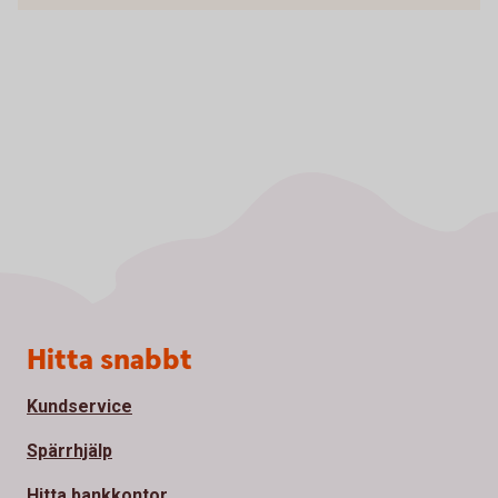
Sidfot
Hitta snabbt
Kundservice
Spärrhjälp
Hitta bankkontor