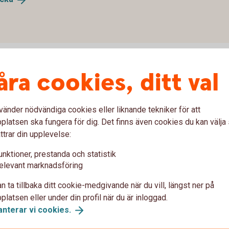
åra cookies, ditt val
vänder nödvändiga cookies eller liknande tekniker för att
a
latsen ska fungera för dig. Det finns även cookies du kan välj
ttrar din upplevelse:
unktioner, prestanda och statistik
Fidesmo Pay
Fitbit Pay
Gar
elevant marknadsföring
n ta tillbaka ditt cookie-medgivande när du vill, längst ner på
 plånbok
Samsung Pay
Xiaomi Pay
latsen eller under din profil när du är inloggad.
anterar vi
cookies.