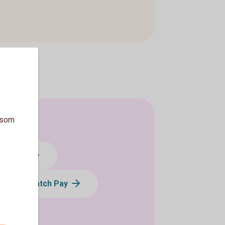
a som
min Pay
Swatch Pay