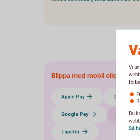
V
Vi an
Blippa med mobil eller klock
webbp
förbä
F
Apple Pay
DigiSeq
R
Du ka
Google Pay
Swedbank
webbp
Så h
Tapster