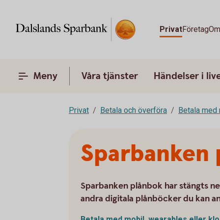
Privat
Företag
Om
Meny
Våra tjänster
Händelser i liv
Privat
Betala och överföra
Betala med 
Sparbanken 
Sparbanken plånbok har stängts ne
andra digitala plånböcker du kan an
Betala med mobil, wearables eller
kl