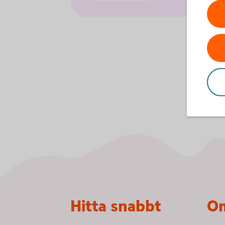
Sidfot
Hitta snabbt
Om